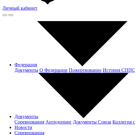
Личный кабинет
Федерация
Документы
О Федерации
Пожертвование
История СПП
Документы
Соревнования
Антидопинг
Документы Cоюза
Коллегия 
Новости
Соревнования