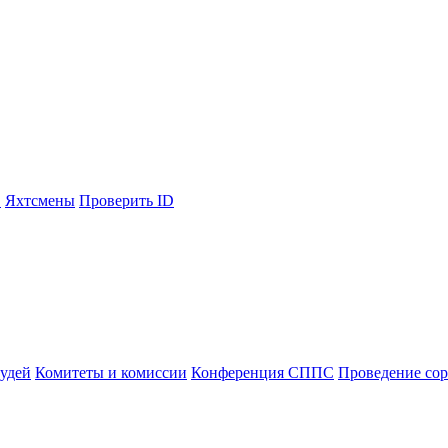
С
Яхтсмены
Проверить ID
судей
Комитеты и комиссии
Конференция СППС
Проведение со