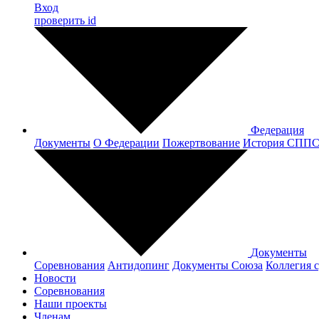
Вход
проверить id
Федерация
Документы
О Федерации
Пожертвование
История СПП
Документы
Соревнования
Антидопинг
Документы Cоюза
Коллегия 
Новости
Соревнования
Наши проекты
Членам