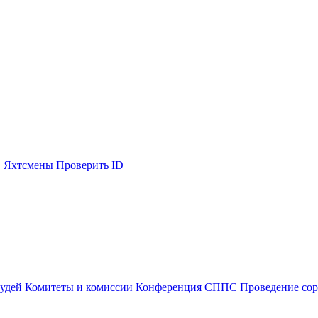
С
Яхтсмены
Проверить ID
судей
Комитеты и комиссии
Конференция СППС
Проведение со