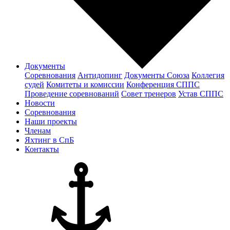
Документы
Соревнования
Антидопинг
Документы Cоюза
Коллегия
судей
Комитеты и комиссии
Конференция СППС
Проведение соревнований
Совет тренеров
Устав СППС
Новости
Соревнования
Наши проекты
Членам
Яхтинг в СпБ
Контакты