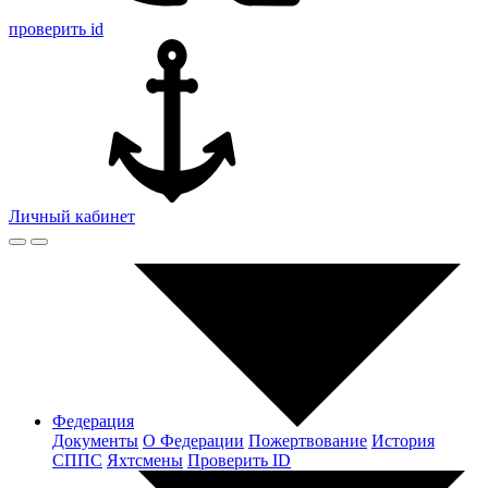
проверить id
Личный кабинет
Федерация
Документы
О Федерации
Пожертвование
История
СППС
Яхтсмены
Проверить ID