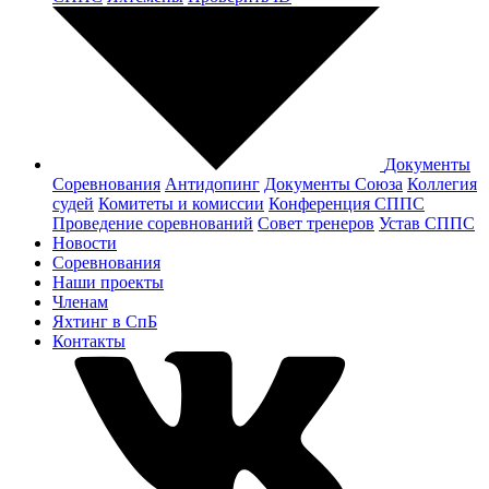
Документы
Соревнования
Антидопинг
Документы Cоюза
Коллегия
судей
Комитеты и комиссии
Конференция СППС
Проведение соревнований
Совет тренеров
Устав СППС
Новости
Соревнования
Наши проекты
Членам
Яхтинг в СпБ
Контакты