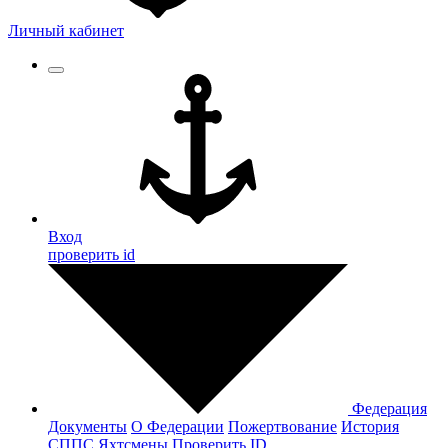
Личный кабинет
Вход
проверить id
Федерация
Документы
О Федерации
Пожертвование
История
СППС
Яхтсмены
Проверить ID