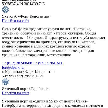
59°58'37.4"N 30°14'39.7"E
Яхт-клуб «Форт Константин»
Перейти на сайт
Яхт-клуб форта предлагает услуги по летней стоянке,
хранению, обслуживанию яхт, катеров, скутеров. Общая
вместимость – 180 судов. Инфраструктура яхт-клуба включает
воду, электричество на причалах, стоянку яхт и катеров,
зимнее хранение в эллингах круглосуточную охрану,
видеонаблюдение, электронные ключи, помещения для
хранения инвентаря, слип, метеостанцию
+7 (812) 382-08-88
+7 (921) 578-63-66
fort@3park.ru
г. Кронштадт, Форт Константин
59°59'40.4"N 29°42'11.6"E
Яхтенный порт «Терийоки»
Перейти на сайт
Яхтенный порт находится в 55 км от центра Санкт-
Петербурга на территории загородного комплекса с отелем и