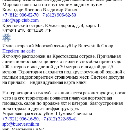
Мирового океана и по внутренним водным путям.
Командор: Логинов Владимир Ильич
+7 (812) 906-62-70
+7 (812) 906-62-50
info@spp-club.com
Крестовский остров, Южная дорога, д. 4, корп. 1.
59°58'1.4"N 30°14'49.2"E
Императорский Морской яхт-клуб by Burevestnik Group
Перейти на сайт
Яхт-клуб расположен на Крестовском острове. Причальная
линия полностью защищена от волн и способна принять до
200 катеров и яхт длиной до 30 метров и осадкой до 2,5
метров. Территория находится под круглосуточной охраной с
полным видеопокрытием стояночных мест. Система доступа
на причалы – индивидуальная карта-ключ.
На территории яхт-клуба заканчивается реконструкция, после
чего на его территории появится плавучая вертолётная
площадка, салон по продаже яхт и катеров, благоустроенная
зона отдыха и другая инфраструктура.
Управляющая яхт-клубом: Шумова Светлана
+7 (921) 996-16-50,
+7 (812) 322-65-41
spb@burevestnik.ru
наб. Мартынова д.92