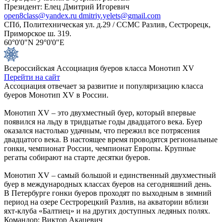
Президент: Елец Дмитрий Игоревич
open8class@yandex.ru dmitriy.yelets@gmail.com
СПб, Политехническая ул. д.29 / ССМС Разлив, Сестрорецк,
Приморское ш. 319.
60°0'0"N 29°0'0"E
Всероссийская Ассоциация буеров класса Монотип XV
Перейти на сайт
Ассоциация отвечает за развитие и популяризацию класса
буеров Монотип XV в России.
Монотип XV – это двухместный буер, который впервые
появился на льду в тридцатые годы двадцатого века. Буер
оказался настолько удачным, что пережил все потрясения
двадцатого века. В настоящее время проводятся региональные
гонки, чемпионат России, чемпионат Европы. Крупные
регаты собирают на старте десятки буеров.
Монотип XV – самый большой и единственный двухместный
буер в международных классах буеров на сегодняшний день.
В Петербурге гонки буеров проходят по выходным в зимний
период на озере Сестрорецкий Разлив, на акватории вблизи
яхт-клуба «Балтиец» и на других доступных ледяных полях.
Командор: Виктор Акацевич