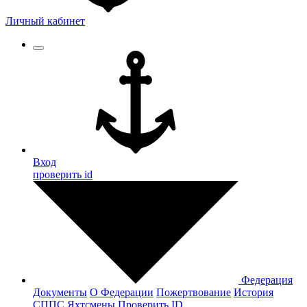
Личный кабинет
Вход
проверить id
Федерация
Документы
О Федерации
Пожертвование
История
СППС
Яхтсмены
Проверить ID