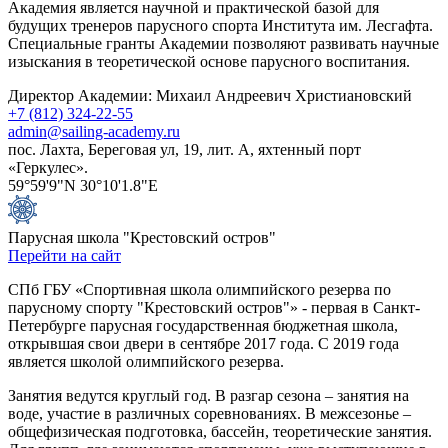
Академия является научной и практической базой для
будущих тренеров парусного спорта Института им. Лесгафта.
Специальные гранты Академии позволяют развивать научные
изыскания в теоретической основе парусного воспитания.
Директор Академии: Михаил Андреевич Христиановский
+7 (812) 324-22-55
admin@sailing-academy.ru
пос. Лахта, Береговая ул, 19, лит. А, яхтенный порт
«Геркулес».
59°59'9"N 30°10'1.8"E
Парусная школа "Крестовский остров"
Перейти на сайт
СПб ГБУ «Спортивная школа олимпийского резерва по
парусному спорту "Крестовский остров"» - первая в Санкт-
Петербурге парусная государственная бюджетная школа,
открывшая свои двери в сентябре 2017 года. С 2019 года
является школой олимпийского резерва.
Занятия ведутся круглый год. В разгар сезона – занятия на
воде, участие в различных соревнованиях. В межсезонье –
общефизическая подготовка, бассейн, теоретические занятия.