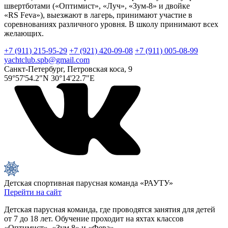
швертботами («Оптимист», «Луч», «Зум-8» и двойке
«RS Feva»), выезжают в лагерь, принимают участие в
соревнованиях различного уровня. В школу принимают всех
желающих.
+7 (911) 215-95-29
+7 (921) 420-09-08
+7 (911) 005-08-99
yachtclub.spb@gmail.com
Санкт-Петербург, Петровская коса, 9
59°57'54.2"N 30°14'22.7"E
Детская спортивная парусная команда «РАУТУ»
Перейти на сайт
Детская парусная команда, где проводятся занятия для детей
от 7 до 18 лет. Обучение проходит на яхтах классов
«Оптимист», «Зум 8» и «Фева».