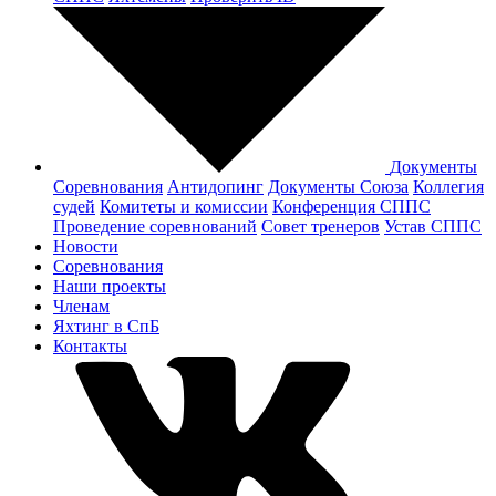
Документы
Соревнования
Антидопинг
Документы Cоюза
Коллегия
судей
Комитеты и комиссии
Конференция СППС
Проведение соревнований
Совет тренеров
Устав СППС
Новости
Соревнования
Наши проекты
Членам
Яхтинг в СпБ
Контакты