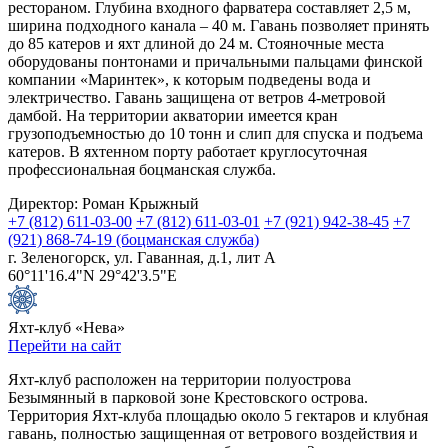
рестораном. Глубина входного фарватера составляет 2,5 м,
ширина подходного канала – 40 м. Гавань позволяет принять
до 85 катеров и яхт длиной до 24 м. Стояночные места
оборудованы понтонами и причальными пальцами финской
компании «Маринтек», к которым подведены вода и
электричество. Гавань защищена от ветров 4-метровой
дамбой. На территории акватории имеется кран
грузоподъемностью до 10 тонн и слип для спуска и подъема
катеров. В яхтенном порту работает круглосуточная
профессиональная боцманская служба.
Директор: Роман Крыжный
+7 (812) 611-03-00
+7 (812) 611-03-01
+7 (921) 942-38-45
+7
(921) 868-74-19 (боцманская служба)
г. Зеленогорск, ул. Гаванная, д.1, лит А
60°11'16.4"N 29°42'3.5"E
Яхт-клуб «Нева»
Перейти на сайт
Яхт-клуб расположен на территории полуострова
Безымянный в парковой зоне Крестовского острова.
Территория Яхт-клуба площадью около 5 гектаров и клубная
гавань, полностью защищенная от ветрового воздействия и