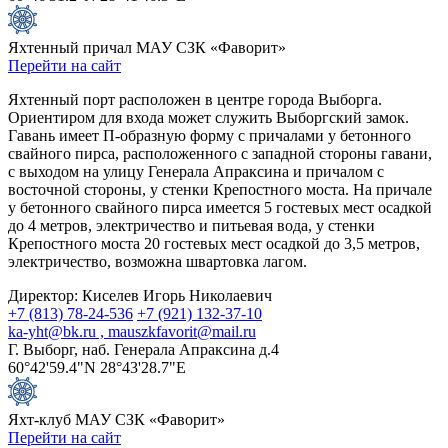
Яхтенный причал МАУ СЗК «Фаворит»
Перейти на сайт
Яхтенный порт расположен в центре города Выборга.
Ориентиром для входа может служить Выборгский замок.
Гавань имеет П-образную форму с причалами у бетонного
свайного пирса, расположенного с западной стороны гавани,
с выходом на улицу Генерала Апраксина и причалом с
восточной стороны, у стенки Крепостного моста. На причале
у бетонного свайного пирса имеется 5 гостевых мест осадкой
до 4 метров, электричество и питьевая вода, у стенки
Крепостного моста 20 гостевых мест осадкой до 3,5 метров,
электричество, возможна швартовка лагом.
Директор: Киселев Игорь Николаевич
+7 (813) 78-24-536
+7 (921) 132-37-10
ka-yht@bk.ru , mauszkfavorit@mail.ru
Г. Выборг, наб. Генерала Апраксина д.4
60°42'59.4"N 28°43'28.7"E
Яхт-клуб МАУ СЗК «Фаворит»
Перейти на сайт