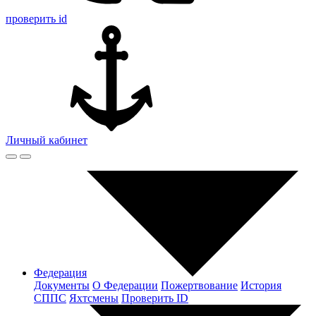
проверить id
Личный кабинет
Федерация
Документы
О Федерации
Пожертвование
История
СППС
Яхтсмены
Проверить ID