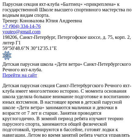
Парусная секция яхт-клуба «Балтиец» «прикреплена» к
государственной Школе высшего спортивного мастерства по
водным видам спорта.
Тренер: Коновалова Юлия Андреевна
+7 (904) 334-14-76
youteo@gmail.com
198206, Санкт-Петербург, Петергофское шоссе, д. 75, корп. 2,
литер Г1
59°50'48.6"N 30°12'35.1"E
Детская парусная школа «Дети ветра» Санкт-Петербургского
Речного яхт-клуба.
Перейти на сайт
Детская парусная секция Санкт-Петербургского Речного яхт-
клуба имеет многолетнюю историю. С момента основания
школа уделяла большое внимание подготовке и воспитанию
юных яхтсменов. В настоящее время в детской парусной
школе «Дети ветра» занимаются мальчики и девочки в
возрасте от 7 лет и старше. Занятия проводятся
круглогодично. В зимний период ребята изучают теорию
парусного спорта, занимаются общей физической
подготовкой, тренируются в бассейне, готовят лодки к
навигации. Летом во время занятий ребята учатся управлять