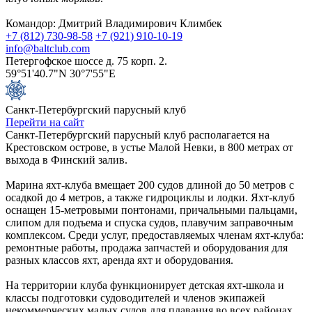
Командор: Дмитрий Владимирович Климбек
+7 (812) 730-98-58
+7 (921) 910-10-19
info@baltclub.com
Петергофское шоссе д. 75 корп. 2.
59°51'40.7"N 30°7'55"E
Санкт-Петербургский парусный клуб
Перейти на сайт
Санкт-Петербургский парусный клуб располагается на
Крестовском острове, в устье Малой Невки, в 800 метрах от
выхода в Финский залив.
Марина яхт-клуба вмещает 200 судов длиной до 50 метров с
осадкой до 4 метров, а также гидроциклы и лодки. Яхт-клуб
оснащен 15-метровыми понтонами, причальными пальцами,
слипом для подъема и спуска судов, плавучим заправочным
комплексом. Среди услуг, предоставляемых членам яхт-клуба:
ремонтные работы, продажа запчастей и оборудования для
разных классов яхт, аренда яхт и оборудования.
На территории клуба функционирует детская яхт-школа и
классы подготовки судоводителей и членов экипажей
некоммерческих малых судов для плавания во всех районах