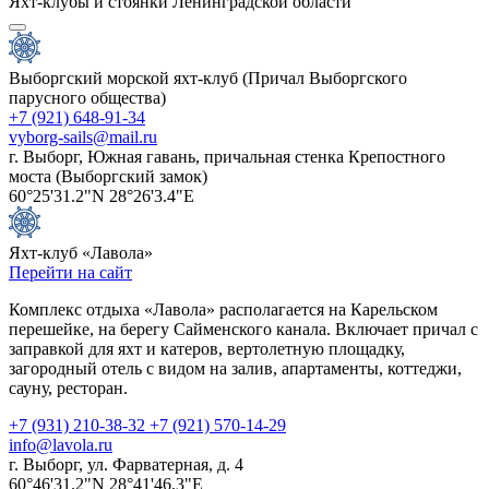
Яхт-клубы и стоянки Ленинградской области
Выборгский морской яхт-клуб (Причал Выборгского
парусного общества)
+7 (921) 648-91-34
vyborg-sails@mail.ru
г. Выборг, Южная гавань, причальная стенка Крепостного
моста (Выборгский замок)
60°25'31.2"N 28°26'3.4"E
Яхт-клуб «Лавола»
Перейти на сайт
Комплекс отдыха «Лавола» располагается на Карельском
перешейке, на берегу Сайменского канала. Включает причал с
заправкой для яхт и катеров, вертолетную площадку,
загородный отель с видом на залив, апартаменты, коттеджи,
сауну, ресторан.
+7 (931) 210-38-32
+7 (921) 570-14-29
info@lavola.ru
г. Выборг, ул. Фарватерная, д. 4
60°46'31.2"N 28°41'46.3"E