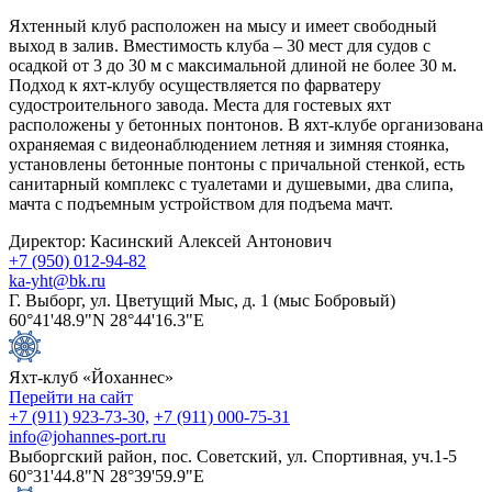
Яхтенный клуб расположен на мысу и имеет свободный
выход в залив. Вместимость клуба – 30 мест для судов с
осадкой от 3 до 30 м с максимальной длиной не более 30 м.
Подход к яхт-клубу осуществляется по фарватеру
судостроительного завода. Места для гостевых яхт
расположены у бетонных понтонов. В яхт-клубе организована
охраняемая с видеонаблюдением летняя и зимняя стоянка,
установлены бетонные понтоны с причальной стенкой, есть
санитарный комплекс с туалетами и душевыми, два слипа,
мачта с подъемным устройством для подъема мачт.
Директор: Касинский Алексей Антонович
+7 (950) 012-94-82
ka-yht@bk.ru
Г. Выборг, ул. Цветущий Мыс, д. 1 (мыс Бобровый)
60°41'48.9"N 28°44'16.3"E
Яхт-клуб «Йоханнес»
Перейти на сайт
+7 (911) 923-73-30,
+7 (911) 000-75-31
info@johannes-port.ru
Выборгский район, пос. Советский, ул. Спортивная, уч.1-5
60°31'44.8"N 28°39'59.9"E