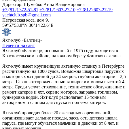
Директор: Шумейко Анна Владимировна
+7 (812) 372-51-81
+7 (812) 603-27-10
+7 (812) 603-27-19
yachtclub.spb@gmail.com
Петровская коса, дом 9.
59°57'53.8"N 30°14'22.6"E
Яхт-клуб «Балтиец»
Перейти на сайт
Яхт-клуб «Балтиец», основанный в 1975 году, находится в
Красносельском районе, на южном берегу Финского залива.
Яхт-клуб имеет крупнейшую яхтенную стоянку в Петербурге,
рассчитанную на 1000 судов. Возможна швартовка парусных
и моторных яхт длиной до 24 метров, глубина акватории – 2,5
метра. Гавань отгорожена от моря широким молом высотой 4
метра.Среди услуг: страхование, техническое обслуживание и
ремонт катеров и яхт, сервис моторов, заправка топливом,
бункеровка водой. Яхт-клуб располагает 15-тонным
автокраном и слипом для спуска и подъема катеров.
Яхт-клуб проводит более 20 ежегодных соревнований,
организовывает дальние походы, здесь есть детская школа
паруса, где могут обучаться мальчики и девочки от 8 лет, и
клуб юных моряков.