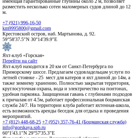
имеющая гарантированные глубины около 2 м, позволяет
разместить несколько сотен маломерных судов длиной до 12
м.
+7 (921) 996-16-50
km9995800@gmail.com
Крестовский остров, наб. Мартынова, д. 92.
59°58'37.5"N 30°14'39.9"E
Яхт-клуб «Горская»
Перейти на сайт
Яхт-клуб находится в 20 км от Санкт-Петербурга по
Приморскому шоссе. Предлагаем судовладельцам услуги по
летней стоянке - 25 мест для катеров и яхт длиной до 14м, а
также зимнему хранению. Полностью закрытая территория,
круглосуточная охрана, вода и электричество на понтонах,
удобная парковка. Защищенная гавань с глубинами подходов
к причалам от 4.5м, работает профессиональная боцманская
служба 24/7. На территории клуба работает яхтенная-школа,
есть возможность аренды беседок для отдыха и проведения
мероприятий.
+7 (812) 448-68-25
+7 (952) 357-76-41 (Боцманская служба)
info@gorskaya.spb.ru
60°1'43.1"N 29°57'35.3"E