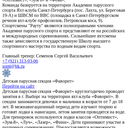
Команда базируется на территории Академии парусного
спорта Яхт-клуба Санкт-Петербурга (пос. Лахта, ул. Береговая
19-А) и ШВСМ по ВВС (площадка в Санкт-Петербургском
речном яхт-клубе профсоюзов, Петровская коса, 9).
Спортсмены "Рауту" являются полноправными членами
Академии парусного спорта и представляют ее на российских
и международных соревнованиях. Сильнейшие яхтсмены
также зачисляются в государственную Школу высшего
спортивного мастерства по водным видам спорта.
Главный тренер: Семенов Сергей Васильевич
+7 (921) 313-93-06
sopti@bk.ru
Детская парусная секция «Фаворит»
Перейти на сайт
Детская парусная секция «Фаворит» круглогодично проводит
занятия в г. Выборг на территории яхт-клуба «Фаворит». В
секции занимаются девочки и мальчики в возрасте от 7 до 18
лет. В межнавигационный период дети изучают теорию и
готовят лодки к навигации, летом занятия проводятся на воде.
Для тренировок используются лодки классов «Оптимист»,
«Зум-8», «Луч», «Лазер», «Финн». Дети принимают участие в
различных соревнованиях. Предоставляется возможность