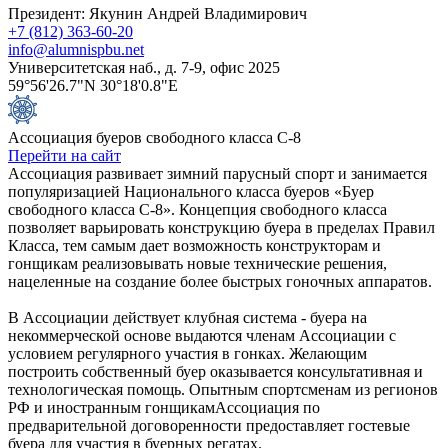
Президент: Якунин Андрей Владимирович
+7 (812) 363-60-20
info@alumnispbu.net
Университетская наб., д. 7-9, офис 2025
59°56'26.7"N 30°18'0.8"E
Ассоциация буеров свободного класса С-8
Перейти на сайт
Ассоциация развивает зимний парусный спорт и занимается
популяризацией Национального класса буеров «Буер
свободного класса С-8». Концепция свободного класса
позволяет варьировать конструкцию буера в пределах Правил
Класса, тем самым дает возможность конструкторам и
гонщикам реализовывать новые технические решения,
нацеленные на создание более быстрых гоночных аппаратов.
В Ассоциации действует клубная система - буера на
некоммерческой основе выдаются членам Ассоциации с
условием регулярного участия в гонках. Желающим
построить собственный буер оказывается консультативная и
технологическая помощь. Опытным спортсменам из регионов
РФ и иностранным гонщикамАссоциация по
предварительной договоренности предоставляет гостевые
буера для участия в буерных регатах.