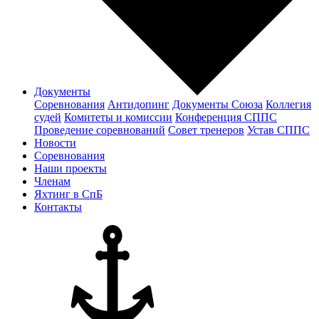
Документы
Соревнования
Антидопинг
Документы Cоюза
Коллегия
судей
Комитеты и комиссии
Конференция СППС
Проведение соревнований
Совет тренеров
Устав СППС
Новости
Соревнования
Наши проекты
Членам
Яхтинг в СпБ
Контакты