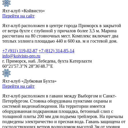
Яхт-клуб «Койвисто»
Перейти на сайт
Яхт-клуб расположен в центре города Приморск в закрытой
от ветра бухте с глубиной у причалов более 3,5 м. Марина
рассчитана на 80 стояночных мест. Комплекс включает два
теплых эллинга площадью 440 и 600 кв. м и гостевой дом.
+7 (911) 119-02-87
+7 (812) 314-85-14
info@koivisto-pro.ru
г. Приморск, наб. Лебедева, бухта Катерлахти
60°21'57.3"N 28°36'48.7"E
Яхт-клуб «Дубковая Бухта»
Перейти на сайт
Яхт-клуб расположен в гавани между Выборгом и Санкт-
Петербургом. Стоянка оборудована пунктами охраны и
системой видеонаблюдения. На территории имеется
оборудованная подкрановая площадка, бетонный слип с
толщиной плиты 200 мм для подъема трейлеров. На причалы
подведены электричество и пресная вода. Гавань защищена от
господствующих ветров волноломом высотой 3м от уровня