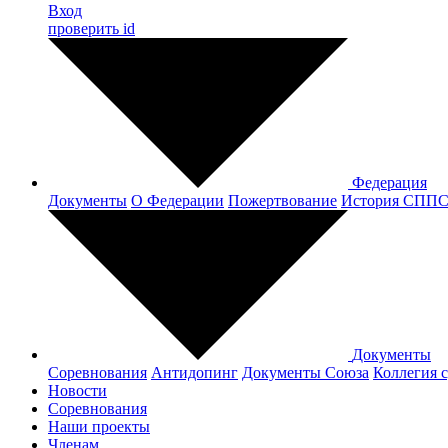
Вход
проверить id
Федерация
Документы
О Федерации
Пожертвование
История СПП
Документы
Соревнования
Антидопинг
Документы Cоюза
Коллегия 
Новости
Соревнования
Наши проекты
Членам