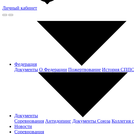
Личный кабинет
Федерация
Документы
О Федерации
Пожертвование
История СПП
Документы
Соревнования
Антидопинг
Документы Cоюза
Коллегия 
Новости
Соревнования