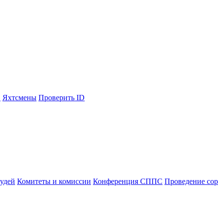
С
Яхтсмены
Проверить ID
судей
Комитеты и комиссии
Конференция СППС
Проведение со