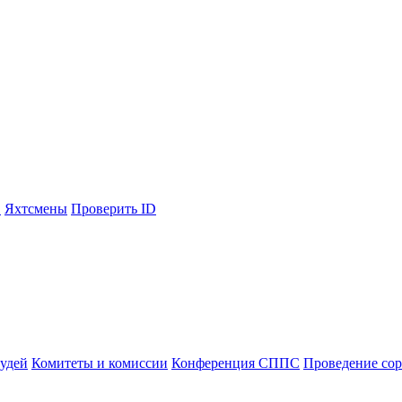
С
Яхтсмены
Проверить ID
судей
Комитеты и комиссии
Конференция СППС
Проведение со