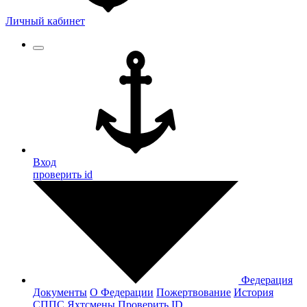
Личный кабинет
Вход
проверить id
Федерация
Документы
О Федерации
Пожертвование
История
СППС
Яхтсмены
Проверить ID