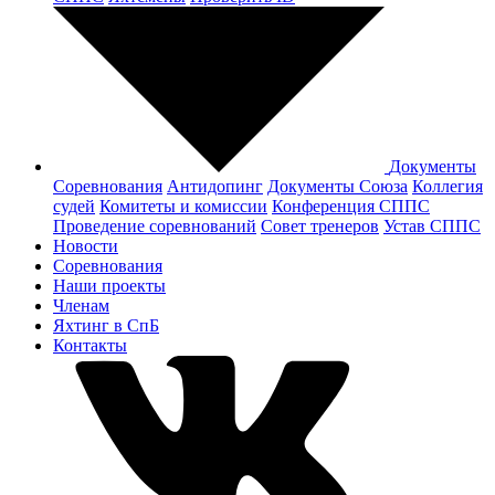
Документы
Соревнования
Антидопинг
Документы Cоюза
Коллегия
судей
Комитеты и комиссии
Конференция СППС
Проведение соревнований
Совет тренеров
Устав СППС
Новости
Соревнования
Наши проекты
Членам
Яхтинг в СпБ
Контакты