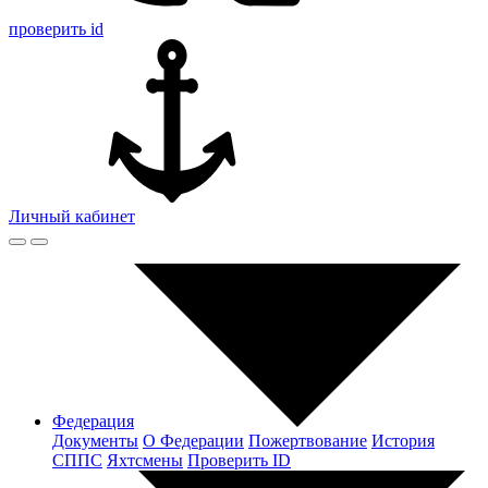
проверить id
Личный кабинет
Федерация
Документы
О Федерации
Пожертвование
История
СППС
Яхтсмены
Проверить ID