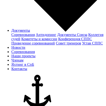
Документы
Соревнования
Антидопинг
Документы Cоюза
Коллегия
судей
Комитеты и комиссии
Конференция СППС
Проведение соревнований
Совет тренеров
Устав СППС
Новости
Соревнования
Наши проекты
Членам
Яхтинг в СпБ
Контакты