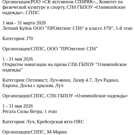
Организация:
РОО «СК яхтсменов СПбРЯК»., Комитет по
физической культуре и спорту, СПб ГБПОУ «Олимпийские
надежды», СППС
1 мая - 31 марта 2026
Летний Кубок ООО "ПРОяхтинг СПб" в классе J/70", 1-й этап
Категория:
J70
Организация:
СППС, ООО "ПРОяхтинг СПб"
1 - 31 мая 2026
Открытие навигации на призы СПб ГБПОУ "Олимпийские
надежды"
Категория:
Оптимист, Луч-мини, Лазер 4.7, Луч Радиал,
Европа, Доска с крылом, Луч
Организация:
СППС, СПб ГБПОУ «Олимпийские надежды»
1 - 31 мая 2026
Регата Силы Ветра, 1 этап
Категория:
Луч, Крейсерская яхта ORC
Организация:
СППС, М-Марин