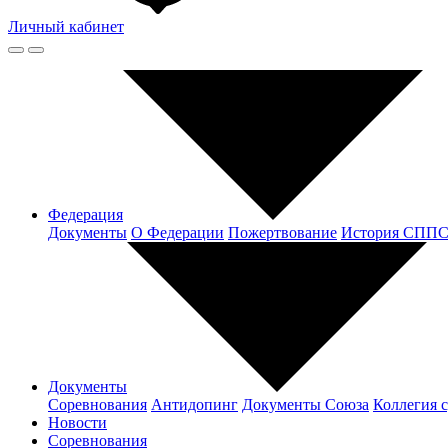
Личный кабинет
Федерация
Документы
О Федерации
Пожертвование
История СПП
Документы
Соревнования
Антидопинг
Документы Cоюза
Коллегия 
Новости
Соревнования