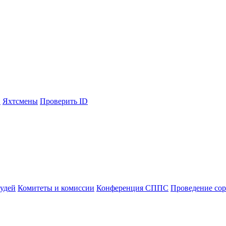
С
Яхтсмены
Проверить ID
судей
Комитеты и комиссии
Конференция СППС
Проведение со