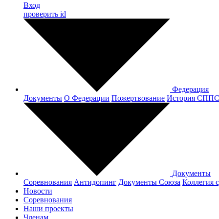
Вход
проверить id
Федерация
Документы
О Федерации
Пожертвование
История СПП
Документы
Соревнования
Антидопинг
Документы Cоюза
Коллегия 
Новости
Соревнования
Наши проекты
Членам