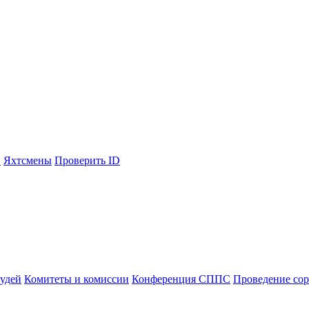
С
Яхтсмены
Проверить ID
судей
Комитеты и комиссии
Конференция СППС
Проведение со