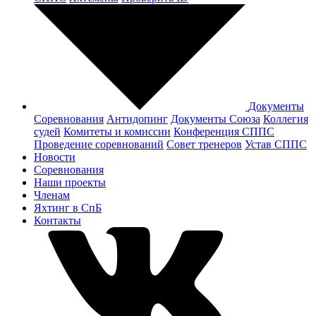
Документы
Соревнования
Антидопинг
Документы Cоюза
Коллегия
судей
Комитеты и комиссии
Конференция СППС
Проведение соревнований
Совет тренеров
Устав СППС
Новости
Соревнования
Наши проекты
Членам
Яхтинг в СпБ
Контакты