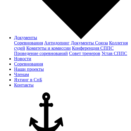
Документы
Соревнования
Антидопинг
Документы Cоюза
Коллегия
судей
Комитеты и комиссии
Конференция СППС
Проведение соревнований
Совет тренеров
Устав СППС
Новости
Соревнования
Наши проекты
Членам
Яхтинг в СпБ
Контакты