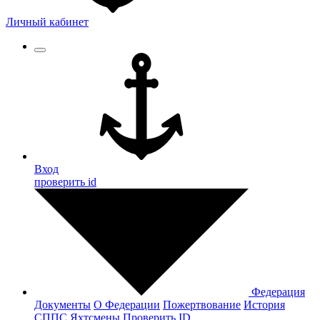
Личный кабинет
Вход
проверить id
Федерация
Документы
О Федерации
Пожертвование
История
СППС
Яхтсмены
Проверить ID