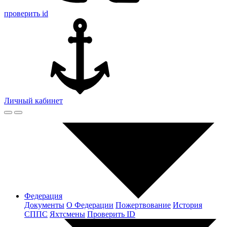
проверить id
Личный кабинет
Федерация
Документы
О Федерации
Пожертвование
История
СППС
Яхтсмены
Проверить ID