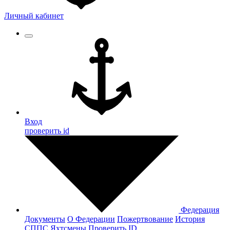
Личный кабинет
Вход
проверить id
Федерация
Документы
О Федерации
Пожертвование
История
СППС
Яхтсмены
Проверить ID