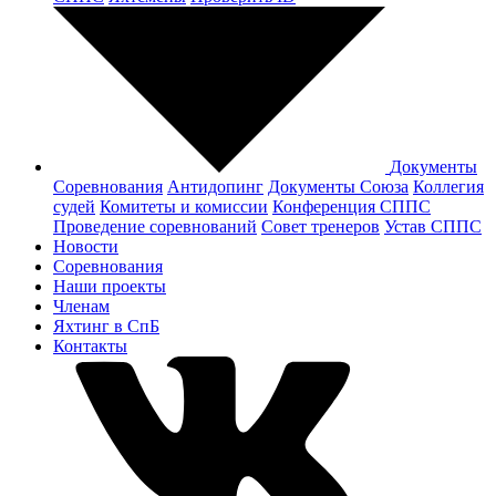
Документы
Соревнования
Антидопинг
Документы Cоюза
Коллегия
судей
Комитеты и комиссии
Конференция СППС
Проведение соревнований
Совет тренеров
Устав СППС
Новости
Соревнования
Наши проекты
Членам
Яхтинг в СпБ
Контакты