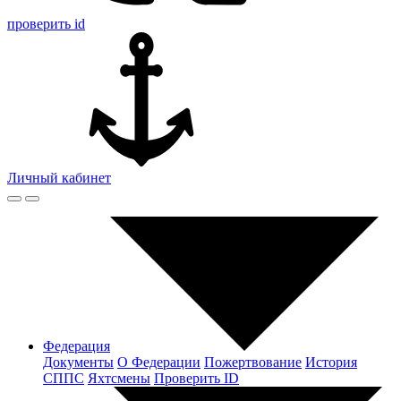
проверить id
Личный кабинет
Федерация
Документы
О Федерации
Пожертвование
История
СППС
Яхтсмены
Проверить ID