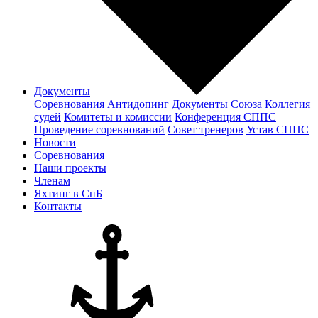
Документы
Соревнования
Антидопинг
Документы Cоюза
Коллегия
судей
Комитеты и комиссии
Конференция СППС
Проведение соревнований
Совет тренеров
Устав СППС
Новости
Соревнования
Наши проекты
Членам
Яхтинг в СпБ
Контакты