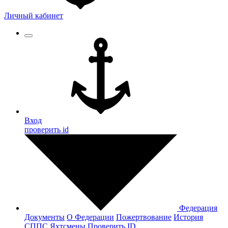
Личный кабинет
Вход
проверить id
Федерация
Документы
О Федерации
Пожертвование
История
СППС
Яхтсмены
Проверить ID