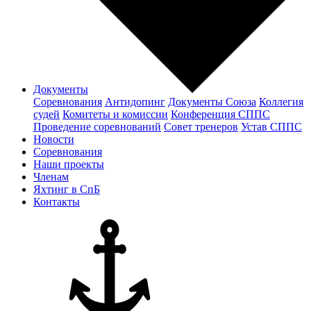
Документы
Соревнования
Антидопинг
Документы Cоюза
Коллегия
судей
Комитеты и комиссии
Конференция СППС
Проведение соревнований
Совет тренеров
Устав СППС
Новости
Соревнования
Наши проекты
Членам
Яхтинг в СпБ
Контакты