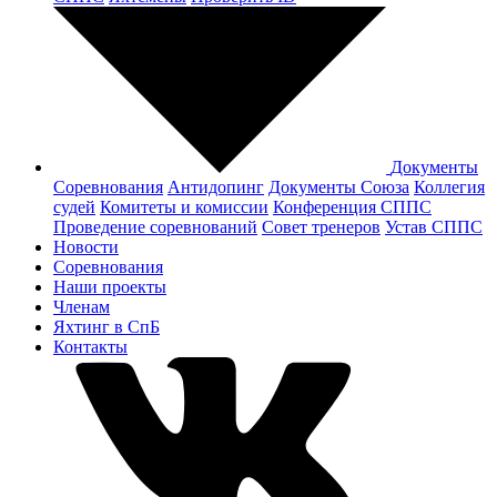
Документы
Соревнования
Антидопинг
Документы Cоюза
Коллегия
судей
Комитеты и комиссии
Конференция СППС
Проведение соревнований
Совет тренеров
Устав СППС
Новости
Соревнования
Наши проекты
Членам
Яхтинг в СпБ
Контакты