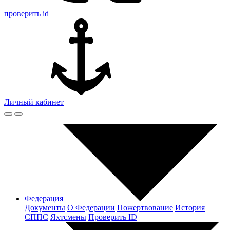
проверить id
Личный кабинет
Федерация
Документы
О Федерации
Пожертвование
История
СППС
Яхтсмены
Проверить ID