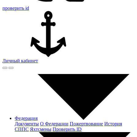
проверить id
Личный кабинет
Федерация
Документы
О Федерации
Пожертвование
История
СППС
Яхтсмены
Проверить ID