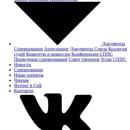
Документы
Соревнования
Антидопинг
Документы Cоюза
Коллегия
судей
Комитеты и комиссии
Конференция СППС
Проведение соревнований
Совет тренеров
Устав СППС
Новости
Соревнования
Наши проекты
Членам
Яхтинг в СпБ
Контакты