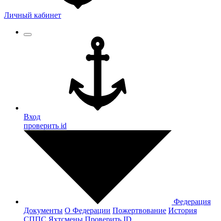
Личный кабинет
Вход
проверить id
Федерация
Документы
О Федерации
Пожертвование
История
СППС
Яхтсмены
Проверить ID