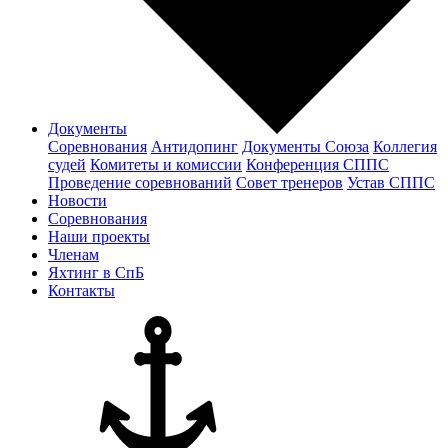
Документы
Соревнования
Антидопинг
Документы Cоюза
Коллегия
судей
Комитеты и комиссии
Конференция СППС
Проведение соревнований
Совет тренеров
Устав СППС
Новости
Соревнования
Наши проекты
Членам
Яхтинг в СпБ
Контакты