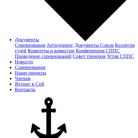
Документы
Соревнования
Антидопинг
Документы Cоюза
Коллегия
судей
Комитеты и комиссии
Конференция СППС
Проведение соревнований
Совет тренеров
Устав СППС
Новости
Соревнования
Наши проекты
Членам
Яхтинг в СпБ
Контакты