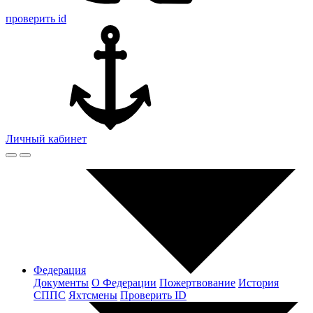
проверить id
Личный кабинет
Федерация
Документы
О Федерации
Пожертвование
История
СППС
Яхтсмены
Проверить ID