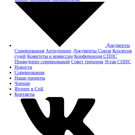
Документы
Соревнования
Антидопинг
Документы Cоюза
Коллегия
судей
Комитеты и комиссии
Конференция СППС
Проведение соревнований
Совет тренеров
Устав СППС
Новости
Соревнования
Наши проекты
Членам
Яхтинг в СпБ
Контакты