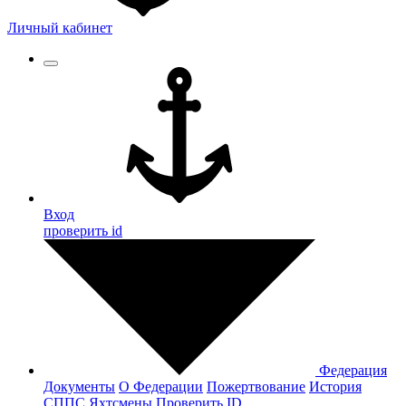
Личный кабинет
Вход
проверить id
Федерация
Документы
О Федерации
Пожертвование
История
СППС
Яхтсмены
Проверить ID