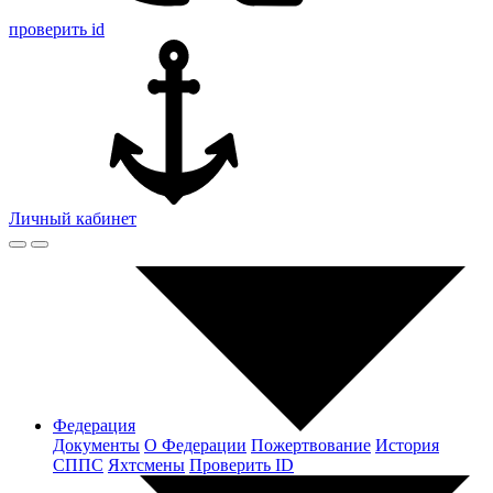
проверить id
Личный кабинет
Федерация
Документы
О Федерации
Пожертвование
История
СППС
Яхтсмены
Проверить ID