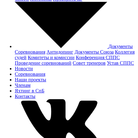
Документы
Соревнования
Антидопинг
Документы Cоюза
Коллегия
судей
Комитеты и комиссии
Конференция СППС
Проведение соревнований
Совет тренеров
Устав СППС
Новости
Соревнования
Наши проекты
Членам
Яхтинг в СпБ
Контакты