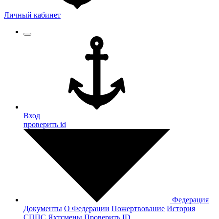
Личный кабинет
Вход
проверить id
Федерация
Документы
О Федерации
Пожертвование
История
СППС
Яхтсмены
Проверить ID