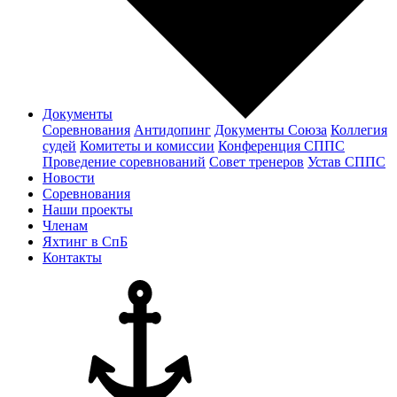
Документы
Соревнования
Антидопинг
Документы Cоюза
Коллегия
судей
Комитеты и комиссии
Конференция СППС
Проведение соревнований
Совет тренеров
Устав СППС
Новости
Соревнования
Наши проекты
Членам
Яхтинг в СпБ
Контакты