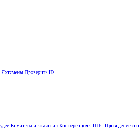
С
Яхтсмены
Проверить ID
судей
Комитеты и комиссии
Конференция СППС
Проведение со