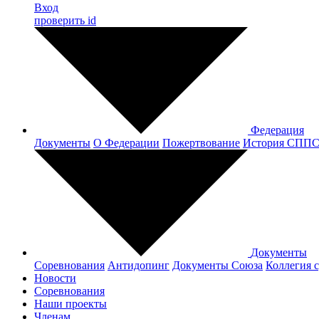
Вход
проверить id
Федерация
Документы
О Федерации
Пожертвование
История СПП
Документы
Соревнования
Антидопинг
Документы Cоюза
Коллегия 
Новости
Соревнования
Наши проекты
Членам