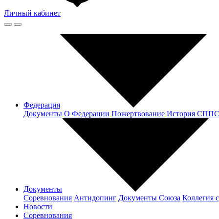
Личный кабинет
Федерация
Документы
О Федерации
Пожертвование
История СПП
Документы
Соревнования
Антидопинг
Документы Cоюза
Коллегия 
Новости
Соревнования