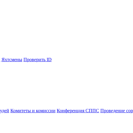
С
Яхтсмены
Проверить ID
судей
Комитеты и комиссии
Конференция СППС
Проведение со