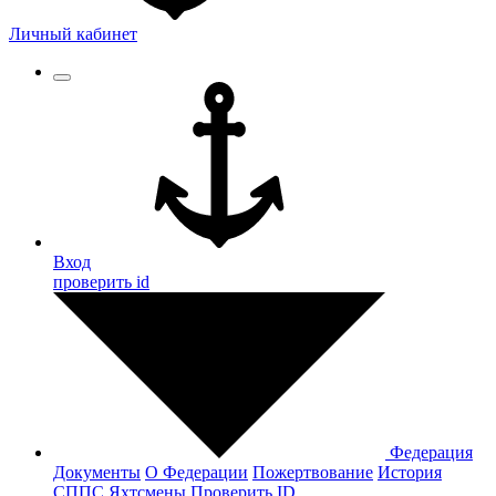
Личный кабинет
Вход
проверить id
Федерация
Документы
О Федерации
Пожертвование
История
СППС
Яхтсмены
Проверить ID