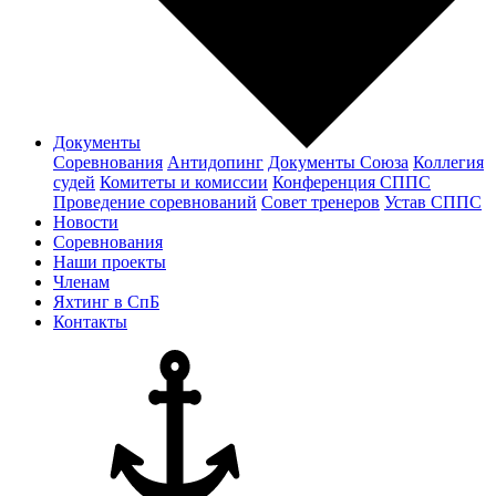
Документы
Соревнования
Антидопинг
Документы Cоюза
Коллегия
судей
Комитеты и комиссии
Конференция СППС
Проведение соревнований
Совет тренеров
Устав СППС
Новости
Соревнования
Наши проекты
Членам
Яхтинг в СпБ
Контакты