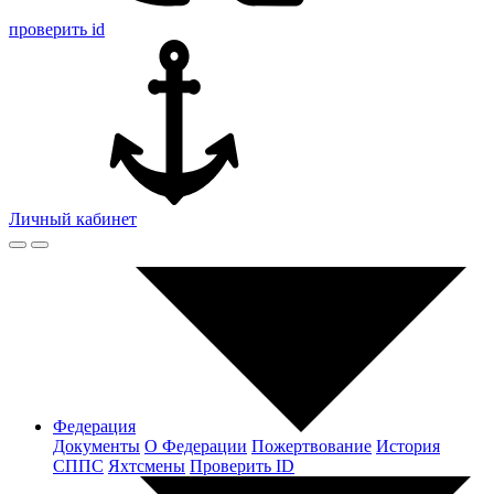
проверить id
Личный кабинет
Федерация
Документы
О Федерации
Пожертвование
История
СППС
Яхтсмены
Проверить ID