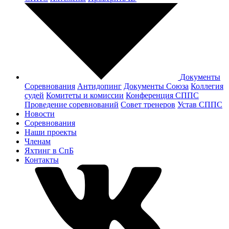
Документы
Соревнования
Антидопинг
Документы Cоюза
Коллегия
судей
Комитеты и комиссии
Конференция СППС
Проведение соревнований
Совет тренеров
Устав СППС
Новости
Соревнования
Наши проекты
Членам
Яхтинг в СпБ
Контакты