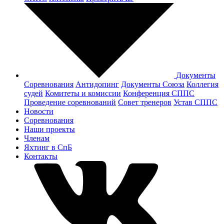
Документы
Соревнования
Антидопинг
Документы Cоюза
Коллегия
судей
Комитеты и комиссии
Конференция СППС
Проведение соревнований
Совет тренеров
Устав СППС
Новости
Соревнования
Наши проекты
Членам
Яхтинг в СпБ
Контакты