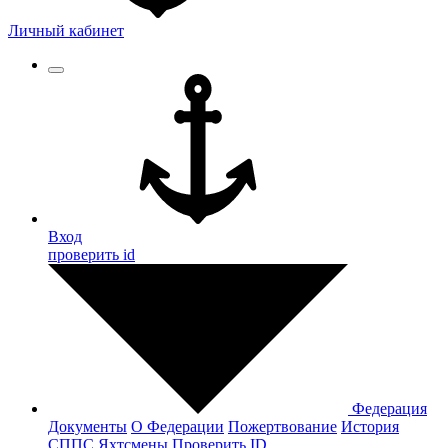
Личный кабинет
Вход
проверить id
Федерация
Документы
О Федерации
Пожертвование
История
СППС
Яхтсмены
Проверить ID