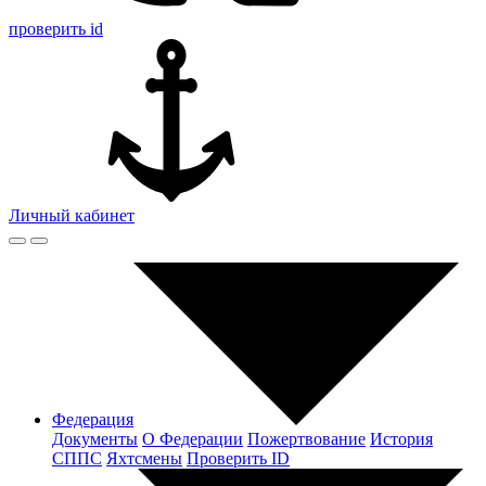
проверить id
Личный кабинет
Федерация
Документы
О Федерации
Пожертвование
История
СППС
Яхтсмены
Проверить ID