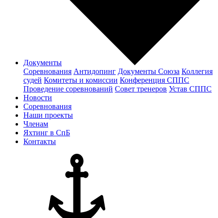
Документы
Соревнования
Антидопинг
Документы Cоюза
Коллегия
судей
Комитеты и комиссии
Конференция СППС
Проведение соревнований
Совет тренеров
Устав СППС
Новости
Соревнования
Наши проекты
Членам
Яхтинг в СпБ
Контакты