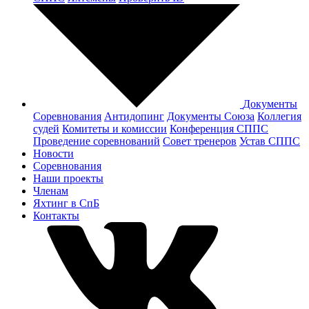
Документы
Соревнования
Антидопинг
Документы Cоюза
Коллегия
судей
Комитеты и комиссии
Конференция СППС
Проведение соревнований
Совет тренеров
Устав СППС
Новости
Соревнования
Наши проекты
Членам
Яхтинг в СпБ
Контакты