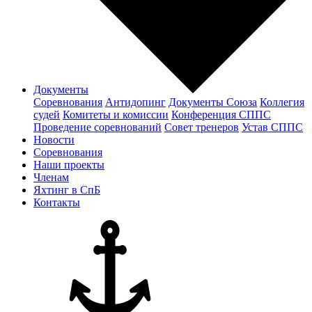
Документы
Соревнования
Антидопинг
Документы Cоюза
Коллегия
судей
Комитеты и комиссии
Конференция СППС
Проведение соревнований
Совет тренеров
Устав СППС
Новости
Соревнования
Наши проекты
Членам
Яхтинг в СпБ
Контакты