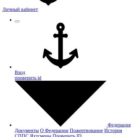
Личный кабинет
Вход
проверить id
Федерация
Документы
О Федерации
Пожертвование
История
СППС
Яхтсмены
Проверить ID