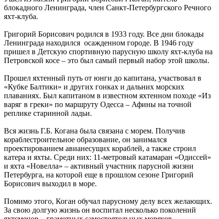
блокадного Ленинграда, член Санкт-Петербургского Речного
яхт-клуба.
Григорий Борисович родился в 1933 году. Все дни блокады
Ленинграда находился осажденном городе. В 1946 году
пришел в Детскую спортивную парусную школу яхт-клуба на
Петровской косе – это был самый первый набор этой школы.
Прошел яхтенный путь от юнги до капитана, участвовал в
«Кубке Балтики» и других гонках и дальних морских
плаваниях. Был капитаном в известном яхтенном походе «Из
варяг в греки» по маршруту Одесса – Афины на точной
реплике старинной ладьи.
Вся жизнь Г.Б. Когана была связана с морем. Получив
кораблестроительное образование, он занимался
проектированием авианесущих кораблей, а также строил
катера и яхты. Среди них: 11-метровый катамаран «Одиссей»
и яхта «Новелла» – активный участник парусной жизни
Петербурга, на которой еще в прошлом сезоне Григорий
Борисович выходил в море.
Помимо этого, Коган обучал парусному делу всех желающих.
За свою долгую жизнь он воспитал несколько поколений
яхтсменов – грамотных самостоятельных моряков.