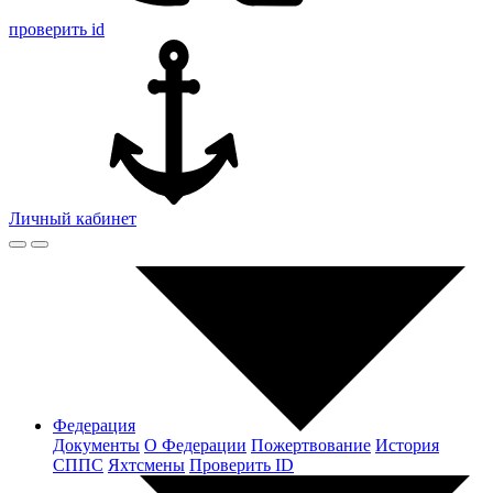
проверить id
Личный кабинет
Федерация
Документы
О Федерации
Пожертвование
История
СППС
Яхтсмены
Проверить ID