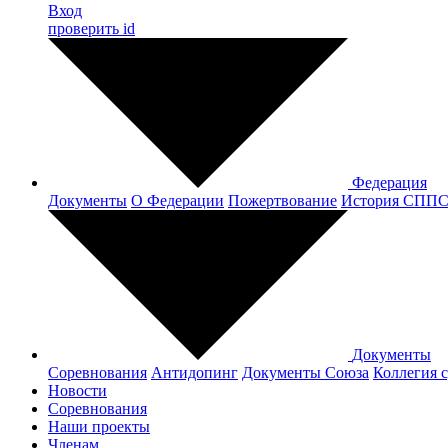
Вход
проверить id
Федерация
Документы
О Федерации
Пожертвование
История СПП
Документы
Соревнования
Антидопинг
Документы Cоюза
Коллегия 
Новости
Соревнования
Наши проекты
Членам