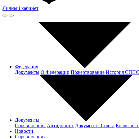
Личный кабинет
Федерация
Документы
О Федерации
Пожертвование
История СПП
Документы
Соревнования
Антидопинг
Документы Cоюза
Коллегия 
Новости
Соревнования