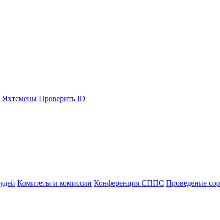
С
Яхтсмены
Проверить ID
судей
Комитеты и комиссии
Конференция СППС
Проведение со