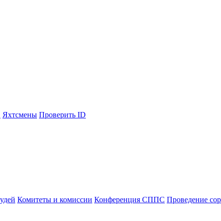
С
Яхтсмены
Проверить ID
судей
Комитеты и комиссии
Конференция СППС
Проведение со