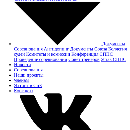
Документы
Соревнования
Антидопинг
Документы Cоюза
Коллегия
судей
Комитеты и комиссии
Конференция СППС
Проведение соревнований
Совет тренеров
Устав СППС
Новости
Соревнования
Наши проекты
Членам
Яхтинг в СпБ
Контакты