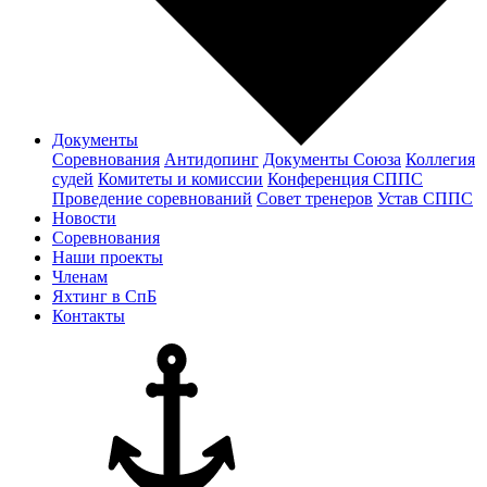
Документы
Соревнования
Антидопинг
Документы Cоюза
Коллегия
судей
Комитеты и комиссии
Конференция СППС
Проведение соревнований
Совет тренеров
Устав СППС
Новости
Соревнования
Наши проекты
Членам
Яхтинг в СпБ
Контакты