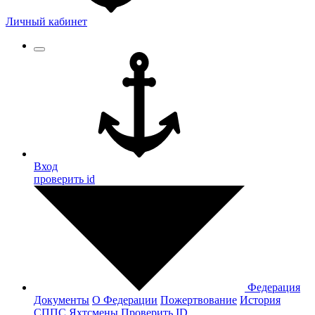
Личный кабинет
Вход
проверить id
Федерация
Документы
О Федерации
Пожертвование
История
СППС
Яхтсмены
Проверить ID