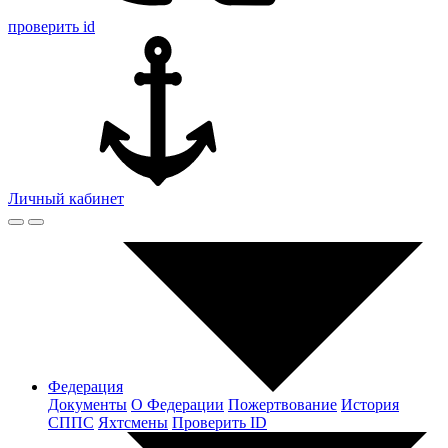
проверить id
Личный кабинет
Федерация
Документы
О Федерации
Пожертвование
История
СППС
Яхтсмены
Проверить ID