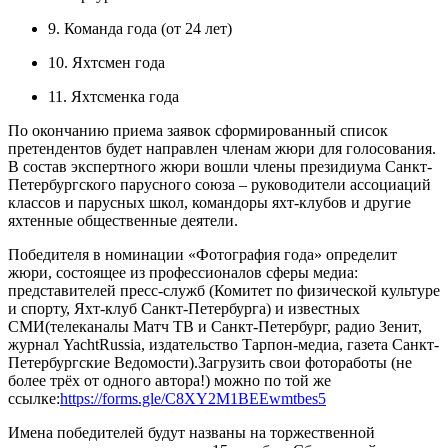
9. Команда года (от 24 лет)
10. Яхтсмен года
11. Яхтсменка года
По окончанию приема заявок сформированный список
претендентов будет направлен членам жюри для голосования.
В состав экспертного жюри вошли члены президиума Санкт-
Петербургского парусного союза – руководители ассоциаций
классов и парусных школ, командоры яхт-клубов и другие
яхтенные общественные деятели.
Победителя в номинации «Фотография года» определит
жюри, состоящее из профессионалов сферы медиа:
представителей пресс-служб (Комитет по физической культуре
и спорту, Яхт-клуб Санкт-Петербурга) и известных
СМИ(телеканалы Матч ТВ и Санкт-Петербург, радио Зенит,
журнал YachtRussia, издательство Тарпон-медиа, газета Санкт-
Петербургские Ведомости).Загрузить свои фотоработы (не
более трёх от одного автора!) можно по той же
ссылке:
https://forms.gle/C8XY2M1BEEwmtbes5
Имена победителей будут названы на торжественной