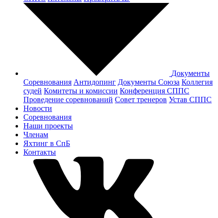
Документы
Соревнования
Антидопинг
Документы Cоюза
Коллегия
судей
Комитеты и комиссии
Конференция СППС
Проведение соревнований
Совет тренеров
Устав СППС
Новости
Соревнования
Наши проекты
Членам
Яхтинг в СпБ
Контакты