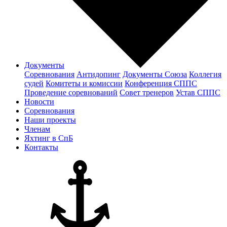
Документы
Соревнования
Антидопинг
Документы Cоюза
Коллегия
судей
Комитеты и комиссии
Конференция СППС
Проведение соревнований
Совет тренеров
Устав СППС
Новости
Соревнования
Наши проекты
Членам
Яхтинг в СпБ
Контакты