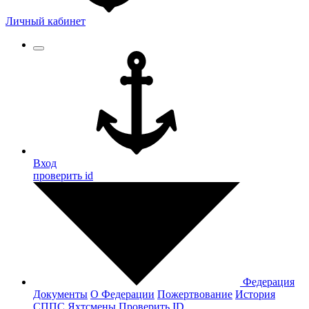
Личный кабинет
Вход
проверить id
Федерация
Документы
О Федерации
Пожертвование
История
СППС
Яхтсмены
Проверить ID