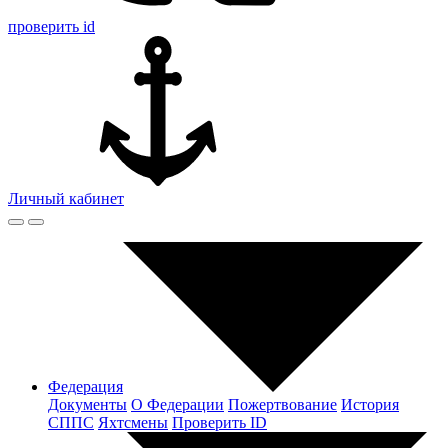
проверить id
Личный кабинет
Федерация
Документы
О Федерации
Пожертвование
История
СППС
Яхтсмены
Проверить ID