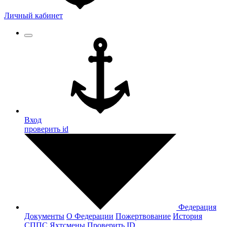
Личный кабинет
Вход
проверить id
Федерация
Документы
О Федерации
Пожертвование
История
СППС
Яхтсмены
Проверить ID