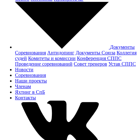
Документы
Соревнования
Антидопинг
Документы Cоюза
Коллегия
судей
Комитеты и комиссии
Конференция СППС
Проведение соревнований
Совет тренеров
Устав СППС
Новости
Соревнования
Наши проекты
Членам
Яхтинг в СпБ
Контакты