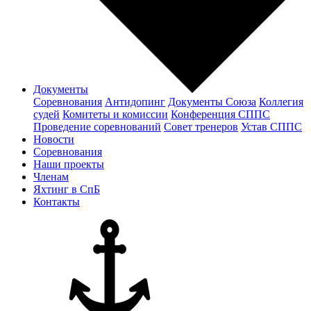
Документы
Соревнования
Антидопинг
Документы Cоюза
Коллегия
судей
Комитеты и комиссии
Конференция СППС
Проведение соревнований
Совет тренеров
Устав СППС
Новости
Соревнования
Наши проекты
Членам
Яхтинг в СпБ
Контакты