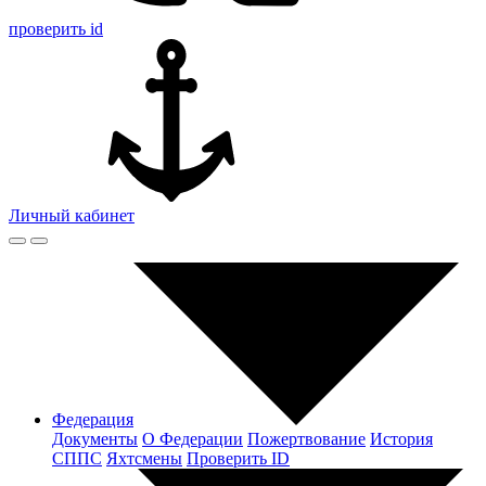
проверить id
Личный кабинет
Федерация
Документы
О Федерации
Пожертвование
История
СППС
Яхтсмены
Проверить ID