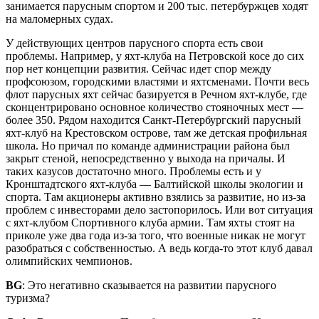
занимается парусным спортом и 200 тыс. петербуржцев ходят
на маломерных судах.
У действующих центров парусного спорта есть свои
проблемы. Например, у яхт-клуба на Петровской косе до сих
пор нет концепции развития. Сейчас идет спор между
профсоюзом, городскими властями и яхтсменами. Почти весь
флот парусных яхт сейчас базируется в Речном яхт-клубе, где
сконцентрировано основное количество стояночных мест —
более 350. Рядом находится Санкт-Петербургский парусный
яхт-клуб на Крестовском острове, там же детская профильная
школа. Но причал по команде администрации района был
закрыт стеной, непосредственно у выхода на причалы. И
таких казусов достаточно много. Проблемы есть и у
Кронштадтского яхт-клуба — Балтийской школы экологии и
спорта. Там акционеры активно взялись за развитие, но из-за
проблем с инвесторами дело застопорилось. Или вот ситуация
с яхт-клубом Спортивного клуба армии. Там яхты стоят на
приколе уже два года из-за того, что военные никак не могут
разобраться с собственностью. А ведь когда-то этот клуб давал
олимпийских чемпионов.
BG
: Это негативно сказывается на развитии парусного
туризма?