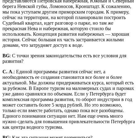
представляются Петровская набережная, Южный и Северный
берега Невской губы, Ломоносов, Кронштадт. К сожалению,
мы пока уступаем другим приморским городам. К примеру,
сейчас на территории, на которой планировали построить
Судебный квартал, идет разговор о парке, но там же
прекрасная Нева и набережная, которую стоило бы
использовать. Концепция развития набережных — хорошая
история. Сейчас большая их часть застраивается жилыми
домами, что затрудняет доступ к воде.
BG
: С точки зрения законодательства есть все условия для
развития?
С. А
.: Единой программы развития сейчас нет, а
необходимость ее создания становится все более и более
актуальной. Мы должны придерживаться курса, который есть
за рубежом. В Европе туризм на маломерных судах и паромах
уже давно сравнялся по объемам. Если у Петербурга будет
комплексная программа развития, то оборот индустрии в год
может составить более 5 млрд рублей. Но это возможно,
только если вместе работать, однако пока все разобщены.
Единого понимания ситуации нет. Нам еще очень много
нужно сделать для повышения привлекательности Петербурга
как центра водного туризма.
BG
: Как эта ситуация может разрешиться?