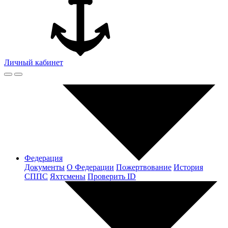
Личный кабинет
Федерация
Документы
О Федерации
Пожертвование
История
СППС
Яхтсмены
Проверить ID