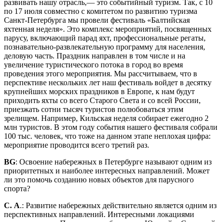
развивать нашу отрасль,— это событийный туризм. Так, с 10
по 17 июля совместно с комитетом по развитию туризма
Санкт-Петербурга мы провели фестиваль «Балтийская
яхтенная неделя». Это комплекс мероприятий, посвященных
парусу, включающий парад яхт, профессиональные регаты,
познавательно-развлекательную программу для населения,
деловую часть. Праздник направлен в том числе и на
увеличение туристического потока в город во время
проведения этого мероприятия. Мы рассчитываем, что в
перспективе нескольких лет наш фестиваль войдет в десятку
крупнейших морских праздников в Европе, к нам будут
приходить яхты со всего Старого Света и со всей России,
приезжать сотни тысяч туристов полюбоваться этим
зрелищем. Например, Кильская неделя собирает ежегодно 2
млн туристов. В этом году события нашего фестиваля собрали
100 тыс. человек, что тоже на данном этапе неплохая цифра:
мероприятие проводится всего третий раз.
BG
: Освоение набережных в Петербурге называют одним из
приоритетных и наиболее интересных направлений. Может
ли это помочь созданию новых объектов для парусного
спорта?
С. А
.: Развитие набережных действительно является одним из
перспективных направлений. Интересными локациями