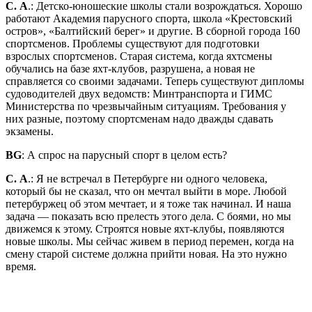
С. А
.: Детско-юношеские школы стали возрождаться. Хорошо
работают Академия парусного спорта, школа «Крестовский
остров», «Балтийский берег» и другие. В сборной города 160
спортсменов. Проблемы существуют для подготовки
взрослых спортсменов. Старая система, когда яхтсмены
обучались на базе яхт-клубов, разрушена, а новая не
справляется со своими задачами. Теперь существуют дипломы
судоводителей двух ведомств: Минтранспорта и ГИМС
Министерства по чрезвычайным ситуациям. Требования у
них разные, поэтому спортсменам надо дважды сдавать
экзамены.
BG
: А спрос на парусный спорт в целом есть?
С. А
.: Я не встречал в Петербурге ни одного человека,
который бы не сказал, что он мечтал выйти в море. Любой
петербуржец об этом мечтает, и я тоже так начинал. И наша
задача — показать всю прелесть этого дела. С боями, но мы
движемся к этому. Строятся новые яхт-клубы, появляются
новые школы. Мы сейчас живем в период перемен, когда на
смену старой системе должна прийти новая. На это нужно
время.