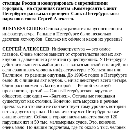
столицы России и конкурировать с европейскими
городами, - на страницах газеты «Коммерсантъ Санкт-
Петербург» рассказал президент Санкт-Петербургского
парусного союза Сергей Алексеев.
BUSINESS GUIDE
: Основа для развития парусного спорта —
инфраструктура. Раньше в Петербурге было несколько
десятков яхт-клубов. Сколько их сейчас и каков их уровень?
СЕРГЕЙ АЛЕКСЕЕВ
: Инфраструктура — это самое
главное. Очень многое зависит от строительства новых яхт-
клубов и дальнейшего развития существующих. У Петербурга
действительно есть амбиции называться морской столицей, но
если сравнивать уровень инфраструктуры с Хельсинки или
Таллином, то разница ощутима. До 1990-х годов в Петербурге
было 30 с лишним яхт-клубов. Сейчас действует всего четыре.
Один расположен в Лахте, второй — Речной яхт-клуб
профсоюзов, третий — Санкт-Петербургское парусное
общество, еще один — «Балтиец». Остальные площадки
существуют как стоянки. Конечно, есть морские и речные
причалы, но это явно не соответствует тому уровню, который
есть в других странах. По количеству яхт Петербург также
сильно отстает. Сейчас в городе насчитывается около 120
парусных яхт и 50 тыс. маломерных судов. Это, конечно,
очень мало. По нашим подсчетам, где-то около 5 тыс. человек