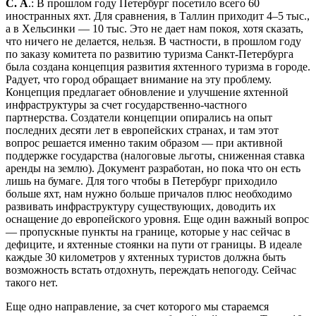
С. А
.: В прошлом году Петербург посетило всего 60
иностранных яхт. Для сравнения, в Таллин приходит 4–5 тыс.,
а в Хельсинки — 10 тыс. Это не дает нам покоя, хотя сказать,
что ничего не делается, нельзя. В частности, в прошлом году
по заказу комитета по развитию туризма Санкт-Петербурга
была создана концепция развития яхтенного туризма в городе.
Радует, что город обращает внимание на эту проблему.
Концепция предлагает обновление и улучшение яхтенной
инфраструктуры за счет государственно-частного
партнерства. Создатели концепции опирались на опыт
последних десяти лет в европейских странах, и там этот
вопрос решается именно таким образом — при активной
поддержке государства (налоговые льготы, сниженная ставка
аренды на землю). Документ разработан, но пока что он есть
лишь на бумаге. Для того чтобы в Петербург приходило
больше яхт, нам нужно больше причалов плюс необходимо
развивать инфраструктуру существующих, доводить их
оснащение до европейского уровня. Еще один важный вопрос
— пропускные пункты на границе, которые у нас сейчас в
дефиците, и яхтенные стоянки на пути от границы. В идеале
каждые 30 километров у яхтенных туристов должна быть
возможность встать отдохнуть, переждать непогоду. Сейчас
такого нет.
Еще одно направление, за счет которого мы стараемся