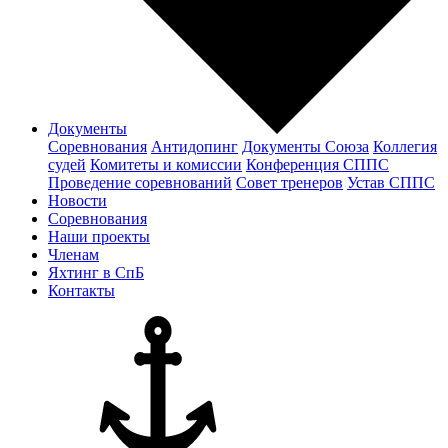
Документы
Соревнования
Антидопинг
Документы Cоюза
Коллегия
судей
Комитеты и комиссии
Конференция СППС
Проведение соревнований
Совет тренеров
Устав СППС
Новости
Соревнования
Наши проекты
Членам
Яхтинг в СпБ
Контакты