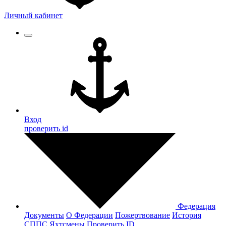
Личный кабинет
Вход
проверить id
Федерация
Документы
О Федерации
Пожертвование
История
СППС
Яхтсмены
Проверить ID