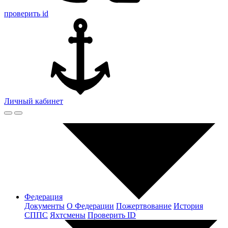
проверить id
Личный кабинет
Федерация
Документы
О Федерации
Пожертвование
История
СППС
Яхтсмены
Проверить ID