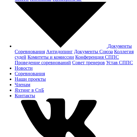
Документы
Соревнования
Антидопинг
Документы Cоюза
Коллегия
судей
Комитеты и комиссии
Конференция СППС
Проведение соревнований
Совет тренеров
Устав СППС
Новости
Соревнования
Наши проекты
Членам
Яхтинг в СпБ
Контакты