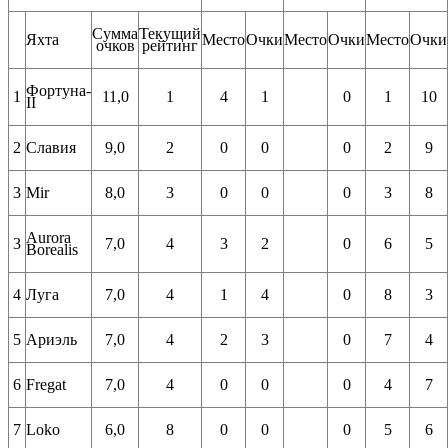
Сумма
Текущий
Яхта
Место
Очки
Место
Очки
Место
Очки
очков
рейтинг
Фортуна-
1
11,0
1
4
1
0
1
10
II
2
Славия
9,0
2
0
0
0
2
9
3
Mir
8,0
3
0
0
0
3
8
Aurora
3
7,0
4
3
2
0
6
5
Borealis
4
Луга
7,0
4
1
4
0
8
3
5
Ариэль
7,0
4
2
3
0
7
4
6
Fregat
7,0
4
0
0
0
4
7
7
Loko
6,0
8
0
0
0
5
6