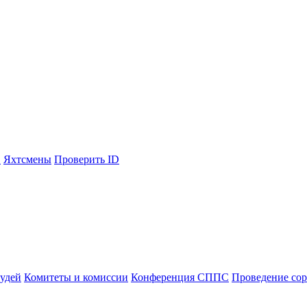
С
Яхтсмены
Проверить ID
судей
Комитеты и комиссии
Конференция СППС
Проведение со