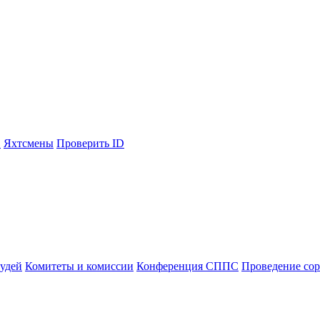
С
Яхтсмены
Проверить ID
судей
Комитеты и комиссии
Конференция СППС
Проведение со