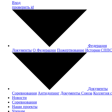
Вход
проверить id
Федерация
Документы
О Федерации
Пожертвование
История СПП
Документы
Соревнования
Антидопинг
Документы Cоюза
Коллегия 
Новости
Соревнования
Наши проекты
Членам