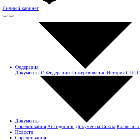
Личный кабинет
Федерация
Документы
О Федерации
Пожертвование
История СПП
Документы
Соревнования
Антидопинг
Документы Cоюза
Коллегия 
Новости
Соревнования