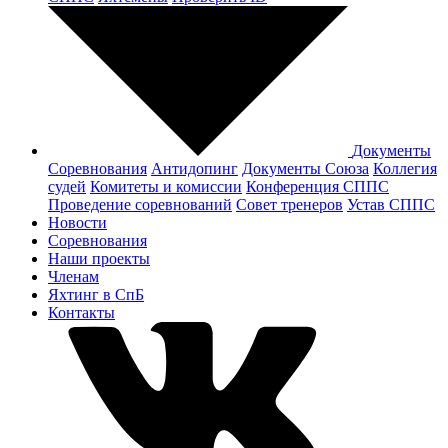
Документы
Соревнования
Антидопинг
Документы Cоюза
Коллегия
судей
Комитеты и комиссии
Конференция СППС
Проведение соревнований
Совет тренеров
Устав СППС
Новости
Соревнования
Наши проекты
Членам
Яхтинг в СпБ
Контакты