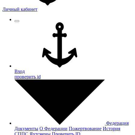
Личный кабинет
Вход
проверить id
Федерация
Документы
О Федерации
Пожертвование
История
СППС
Яхтсмены
Проверить ID