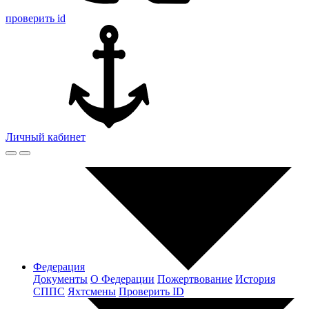
проверить id
Личный кабинет
Федерация
Документы
О Федерации
Пожертвование
История
СППС
Яхтсмены
Проверить ID