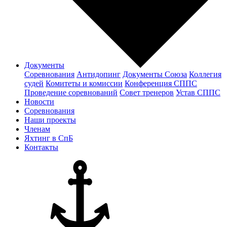
Документы
Соревнования
Антидопинг
Документы Cоюза
Коллегия
судей
Комитеты и комиссии
Конференция СППС
Проведение соревнований
Совет тренеров
Устав СППС
Новости
Соревнования
Наши проекты
Членам
Яхтинг в СпБ
Контакты