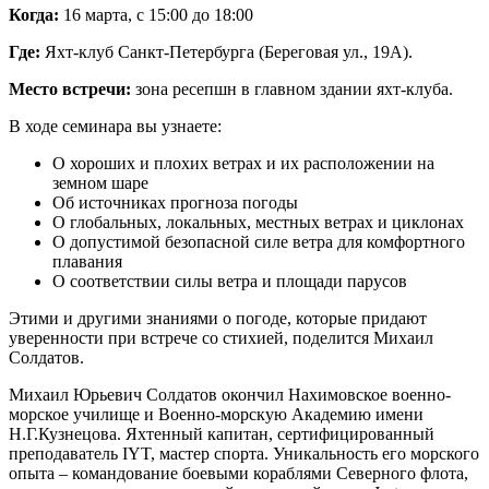
Когда:
16 марта, с 15:00 до 18:00
Где:
Яхт-клуб Санкт-Петербурга (Береговая ул., 19А).
Место встречи:
зона ресепшн в главном здании яхт-клуба.
В ходе семинара вы узнаете:
О хороших и плохих ветрах и их расположении на
земном шаре
Об источниках прогноза погоды
О глобальных, локальных, местных ветрах и циклонах
О допустимой безопасной силе ветра для комфортного
плавания
О соответствии силы ветра и площади парусов
Этими и другими знаниями о погоде, которые придают
уверенности при встрече со стихией, поделится Михаил
Солдатов.
Михаил Юрьевич Солдатов окончил Нахимовское военно-
морское училище и Военно-морскую Академию имени
Н.Г.Кузнецова. Яхтенный капитан, сертифицированный
преподаватель IYT, мастер спорта. Уникальность его морского
опыта – командование боевыми кораблями Северного флота,