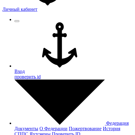
Личный кабинет
Вход
проверить id
Федерация
Документы
О Федерации
Пожертвование
История
СППС
Яхтсмены
Проверить ID