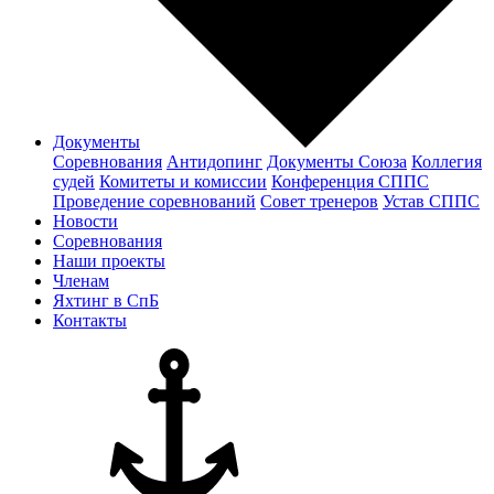
Документы
Соревнования
Антидопинг
Документы Cоюза
Коллегия
судей
Комитеты и комиссии
Конференция СППС
Проведение соревнований
Совет тренеров
Устав СППС
Новости
Соревнования
Наши проекты
Членам
Яхтинг в СпБ
Контакты