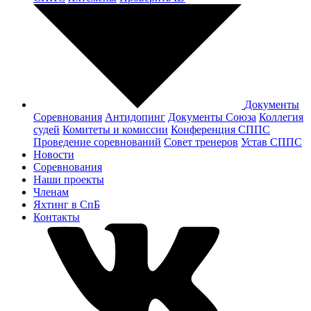
Документы
Соревнования
Антидопинг
Документы Cоюза
Коллегия
судей
Комитеты и комиссии
Конференция СППС
Проведение соревнований
Совет тренеров
Устав СППС
Новости
Соревнования
Наши проекты
Членам
Яхтинг в СпБ
Контакты