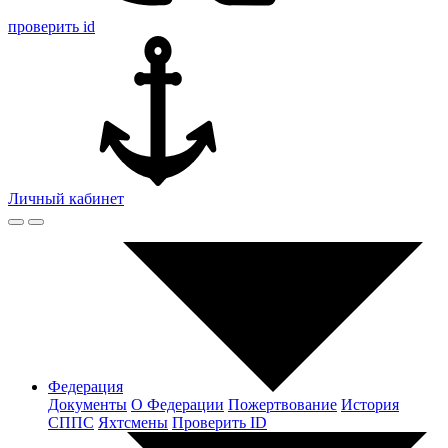
проверить id
Личный кабинет
Федерация
Документы
О Федерации
Пожертвование
История
СППС
Яхтсмены
Проверить ID