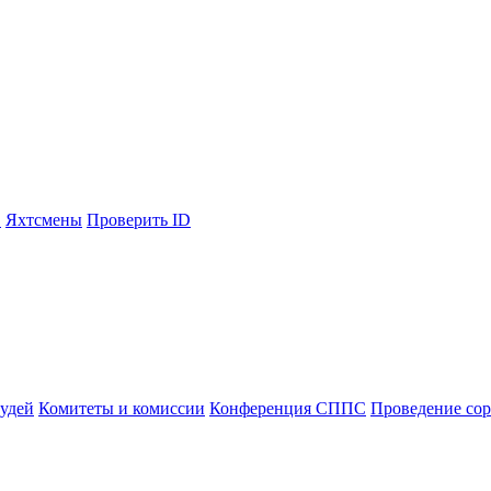
С
Яхтсмены
Проверить ID
судей
Комитеты и комиссии
Конференция СППС
Проведение со