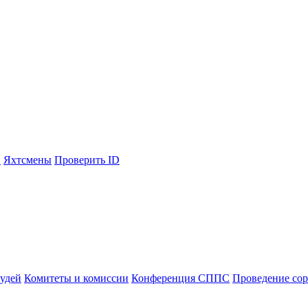
С
Яхтсмены
Проверить ID
судей
Комитеты и комиссии
Конференция СППС
Проведение со