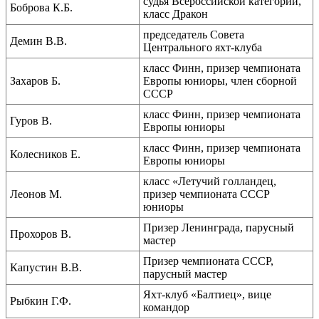
судья Всероссийской категории,
Боброва К.Б.
класс Дракон
председатель Совета
Демин В.В.
Центрального яхт-клуба
класс Финн, призер чемпионата
Захаров Б.
Европы юниоры, член сборной
СССР
класс Финн, призер чемпионата
Гуров В.
Европы юниоры
класс Финн, призер чемпионата
Колесников Е.
Европы юниоры
класс «Летучий голландец,
Леонов М.
призер чемпионата СССР
юниоры
Призер Ленинграда, парусный
Прохоров В.
мастер
Призер чемпионата СССР,
Капустин В.В.
парусный мастер
Яхт-клуб «Балтиец», вице
Рыбкин Г.Ф.
командор