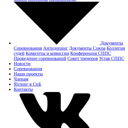
Документы
Соревнования
Антидопинг
Документы Cоюза
Коллегия
судей
Комитеты и комиссии
Конференция СППС
Проведение соревнований
Совет тренеров
Устав СППС
Новости
Соревнования
Наши проекты
Членам
Яхтинг в СпБ
Контакты