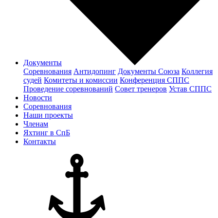
Документы
Соревнования
Антидопинг
Документы Cоюза
Коллегия
судей
Комитеты и комиссии
Конференция СППС
Проведение соревнований
Совет тренеров
Устав СППС
Новости
Соревнования
Наши проекты
Членам
Яхтинг в СпБ
Контакты