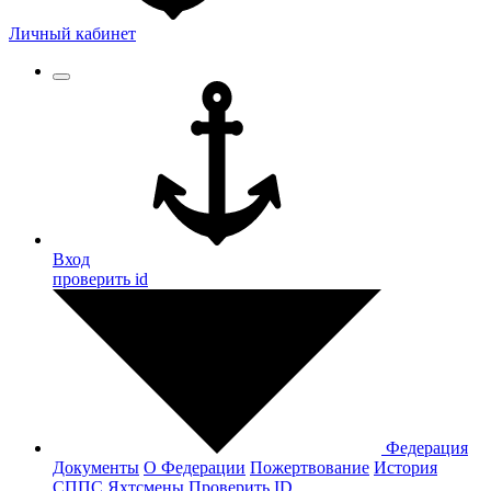
Личный кабинет
Вход
проверить id
Федерация
Документы
О Федерации
Пожертвование
История
СППС
Яхтсмены
Проверить ID