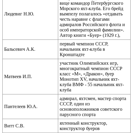
вице командор Петербургского
Морского яхт-клуба. Его брейд
Людевиг Н.Ю.
вымпелу полагалось «отдавать
честь наравне с флагами
адмиралов Российского флота и
особ императорской фамилии».
Автор книги «Буер» (1929 г.),
первый чемпион СССР,
Бальсевич А.К.
начальник яхт-клуба в
Кронштадте
участник Олимпийских игр,
многократный чемпион СССР
класс «М», «Дракон», буер
Матвеев И.П.
Монотип XV, начальник яхт-
клуба ВМФ - 55 начальник яхт-
клуба
адмирал, яхтсмен, мастер спорта
СССР, один из
Пантелеев Ю.А.
основоположников советского
парусного спорта
яхтенный конструктор,
Витт С.В.
конструктор буеров