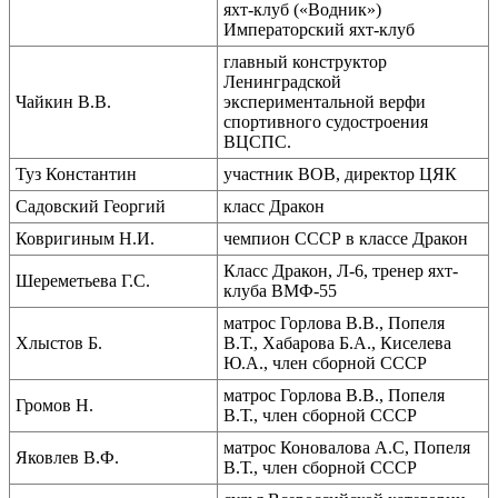
яхт-клуб («Водник»)
Императорский яхт-клуб
главный конструктор
Ленинградской
Чайкин В.В.
экспериментальной верфи
спортивного судостроения
ВЦСПС.
Туз Константин
участник ВОВ, директор ЦЯК
Садовский Георгий
класс Дракон
Ковригиным Н.И.
чемпион СССР в классе Дракон
Класс Дракон, Л-6, тренер яхт-
Шереметьева Г.С.
клуба ВМФ-55
матрос Горлова В.В., Попеля
Хлыстов Б.
В.Т., Хабарова Б.А., Киселева
Ю.А., член сборной СССР
матрос Горлова В.В., Попеля
Громов Н.
В.Т., член сборной СССР
матрос Коновалова А.С, Попеля
Яковлев В.Ф.
В.Т., член сборной СССР