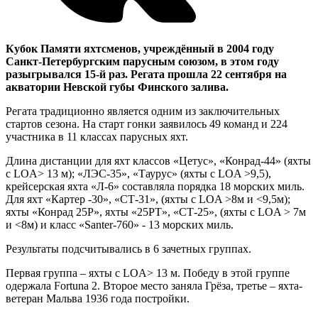
Кубок Памяти яхтсменов, учреждённый в 2004 году
Санкт-Петербургским парусным союзом, в этом году
разыгрывался 15-й раз. Регата прошла 22 сентября на
акватории Невской губы Финского залива.
Регата традиционно является одним из заключительных
стартов сезона. На старт гонки заявилось 49 команд и 224
участника в 11 классах парусных яхт.
Длина дистанции для яхт классов «Цетус», «Конрад-44» (яхты
с LOA> 13 м); «ЛЭС-35», «Таурус» (яхты с LOA >9,5),
крейсерская яхта «Л-6» составляла порядка 18 морских миль.
Для яхт «Картер -30», «СТ-31», (яхты с LOA >8м и <9,5м);
яхты «Конрад 25Р», яхты «25РТ», «СТ-25», (яхты с LOA > 7м
и <8м) и класс «Santer-760» - 13 морских миль.
Результаты подсчитывались в 6 зачетных группах.
Первая группа – яхты с LOA> 13 м. Победу в этой группе
одержала Fortuna 2. Второе место заняла Грёза, третье – яхта-
ветеран Мальва 1936 года постройки.