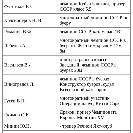
чемпион Кубка Балтики, призер
Фунтиков Ю.
СССР класс 5,5
многократный чемпион СССР по
Красноперов Н. В.
буеру
Романов В.Ф.
чемпион СССР, катамаран “В”
многократный чемпион СССР в
Лебедев А.
буерах с Жестким крылом 12м,
8м
призер страны в классе
Васильев В.-
Звездный, чемпион СССР в
буерах 20м
чемпион СССР в буерах,
Виноградов Л.
Конструктор буеров, судья
Всесоюзной категории
многократный участник
Гусев В.П.
Операции парус, Китти Сарк
Дракон, призер Чемпионата
Екимов О.К.
Европы Монотип XV
Минин Ю.Н.
- тренер Речной Яхт-клуб