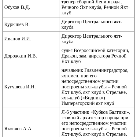
тренер сборной Ленинграда,
Обухов В.Д.
Речного Яхт-клуба, Речной Яхт-
клуб
Директор Центрального яхт-
Курышев В.
клуба
Директор Центрального яхт-
Иванов И.И.
клуба
судья Всероссийской категории,
Дорожкин И.В.
Дракон, зам. директора Речной
Яхт-клуб
начальник Главленинградстроя,
яхтсмен, при его
непосредственном участии
Кугушева И.Н.
построены яхт-клубы – Речной
Яхт-клуб, яхт-клуб в Стрельне,
яхт-клуб («Водник»)
Императорский яхт-клуб
Л-6 участник «Кубков Балтики»,
главный архитектор города при
его непосредственном участии
Яковлев А.А.
построены яхт-клубы – Речной
Яхт-клуб, яхт-клуб в Стрельне,