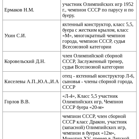
участник Олимпийских игр 1952
Ермаков Н.М.
г., чемпион СССР по парусу и по
буеру.
яхтенный конструктор, класс 5,5,
буера с жестким крылом, класс
Ухин С.И.
«М», многократный чемпион
города, чемпион СССР, судья
Всесоюзной категории
член Олимпийской сборной
Коровельский Д.Н.
СССР, Заслуженный тренер,
судья Всесоюзной категории
отец - яхтенный конструктор Л-6,
Киселевы А.П.,Ю.А.,И.А
сыновья - члены сборной города,
СССР
«Л-4», Класс 5,5 участник
Горлов В.В.
Олимпийских игр, Чемпион
СССР буера «20-м»
чемпион СССР, член сборной
СССР класс Дракон, участник
(запасной) Олимпийских игр,
чемпион в буерах «12м»,
Монотип XV, тренер в Детской