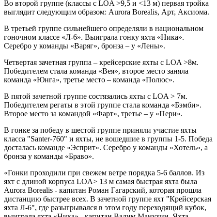
Во второй группе (классы с LOA >9,5 и <13 м) первая тройка
выглядит следующим образом: Aurora Borealis, Арт, Аксиома.
В третьей группе сильнейшего определяли в национальном
гоночном классе «Л-6». Выиграла гонку яхта «Ника».
Серебро у команды «Варяг», бронза – у «Лены».
Четвертая зачетная группа – крейсерские яхты с LOA >8м.
Победителем стала команда «Вея», второе место заняла
команда «Юнга», третье место – команда «Полюс».
В пятой зачетной группе состязались яхты с LOA > 7м.
Победителем регаты в этой группе стала команда «Бэмби».
Второе место за командой «Фарт», третье – у «Пери».
В гонке за победу в шестой группе приняли участие яхты
класса "Santer-760" и яхты, не вошедшие в группы 1-5. Победа
досталась команде «Эсприт». Серебро у команды «Хотель», а
бронза у команды «Браво».
«Гонки проходили при свежем ветре порядка 5-6 баллов. Из
яхт с длиной корпуса LOA> 13 м самая быстрая яхта была
Aurora Borealis - капитан Роман Гагарский, которая прошла
дистанцию быстрее всех. В зачетной группе яхт "Крейсерская
яхта Л-6", где разыгрывался в этом году переходящий кубок,
выиграла яхта «Ника» - капитан Вадим Манухин. Яхта