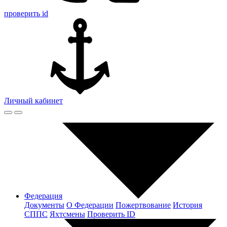
проверить id
Личный кабинет
Федерация
Документы
О Федерации
Пожертвование
История
СППС
Яхтсмены
Проверить ID