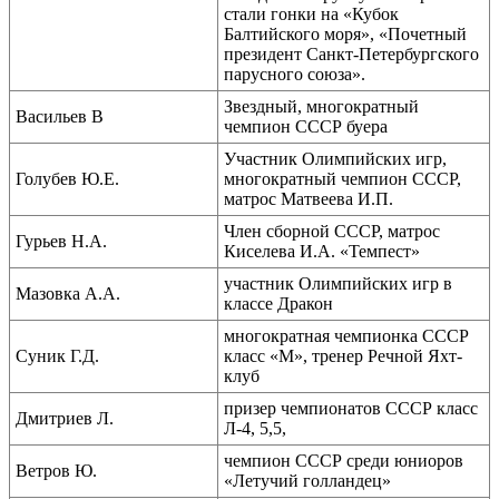
стали гонки на «Кубок
Балтийского моря», «Почетный
президент Санкт-Петербургского
парусного союза».
Звездный, многократный
Васильев В
чемпион СССР буера
Участник Олимпийских игр,
Голубев Ю.Е.
многократный чемпион СССР,
матрос Матвеева И.П.
Член сборной СССР, матрос
Гурьев Н.А.
Киселева И.А. «Темпест»
участник Олимпийских игр в
Мазовка А.А.
классе Дракон
многократная чемпионка СССР
Суник Г.Д.
класс «М», тренер Речной Яхт-
клуб
призер чемпионатов СССР класс
Дмитриев Л.
Л-4, 5,5,
чемпион СССР среди юниоров
Ветров Ю.
«Летучий голландец»