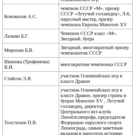
чемпион СССР «М», призер
СССР «Летучий голландец», Л-6,
Коновалов А.С.
парусный мастер, призер
чемпиона Европы Монотип XV
Чемпион СССР класс «М»,
Лалыко Б.Г.
Звездный, буера
Звездный, многократный призер
Мирохин Б.В.
чемпионатов СССР
Иванова (Трофимова)
многократная чемпионка СССР
В.И.
участник Олимпийских игр в
Стайсон Э.Я.
классе Дракон
участник Олимпийских игр в
классе Дракон, призер страны в
буерах Монотип XV , Летучий
голландец, директор
Центрального яхт-клуба
Леноблсовпрофа, председателя
Толстихин П.В.
Федерации парусного спорта
Ленинграда, самым заметным
вкладом в парусную историю