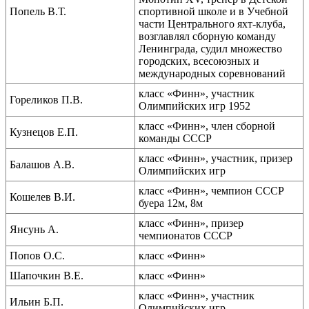
Попель В.Т.
спортивной школе и в Учебной
части Центрального яхт-клуба,
возглавлял сборную команду
Ленинграда, судил множество
городских, всесоюзных и
международных соревнований
класс «Финн», участник
Гореликов П.В.
Олимпийских игр 1952
класс «Финн», член сборной
Кузнецов Е.П.
команды СССР
класс «Финн», участник, призер
Балашов А.В.
Олимпийских игр
класс «Финн», чемпион СССР
Кошелев В.И.
буера 12м, 8м
класс «Финн», призер
Янсунь А.
чемпионатов СССР
Попов О.С.
класс «Финн»
Шапочкин В.Е.
класс «Финн»
класс «Финн», участник
Ильин Б.П.
Олимпийских игр