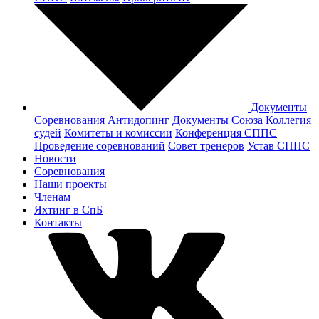
Документы
Соревнования
Антидопинг
Документы Cоюза
Коллегия
судей
Комитеты и комиссии
Конференция СППС
Проведение соревнований
Совет тренеров
Устав СППС
Новости
Соревнования
Наши проекты
Членам
Яхтинг в СпБ
Контакты