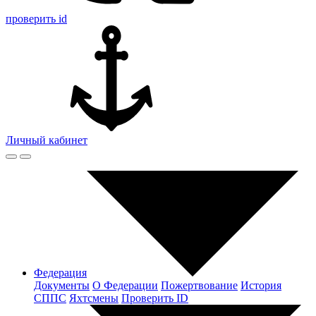
проверить id
Личный кабинет
Федерация
Документы
О Федерации
Пожертвование
История
СППС
Яхтсмены
Проверить ID