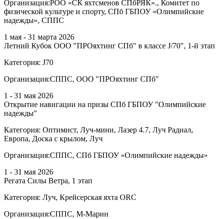
Организация:
РОО «СК яхтсменов СПбРЯК»., Комитет по
физической культуре и спорту, СПб ГБПОУ «Олимпийские
надежды», СППС
1 мая - 31 марта 2026
Летний Кубок ООО "ПРОяхтинг СПб" в классе J/70", 1-й этап
Категория:
J70
Организация:
СППС, ООО "ПРОяхтинг СПб"
1 - 31 мая 2026
Открытие навигации на призы СПб ГБПОУ "Олимпийские
надежды"
Категория:
Оптимист, Луч-мини, Лазер 4.7, Луч Радиал,
Европа, Доска с крылом, Луч
Организация:
СППС, СПб ГБПОУ «Олимпийские надежды»
1 - 31 мая 2026
Регата Силы Ветра, 1 этап
Категория:
Луч, Крейсерская яхта ORC
Организация:
СППС, М-Марин