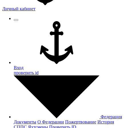
Личный кабинет
Вход
проверить id
Федерация
Документы
О Федерации
Пожертвование
История
СППС
Яхтсмены
Проверить ID