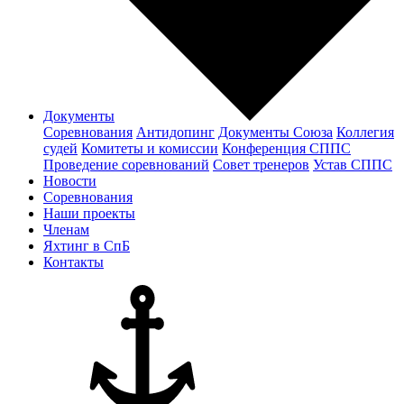
Документы
Соревнования
Антидопинг
Документы Cоюза
Коллегия
судей
Комитеты и комиссии
Конференция СППС
Проведение соревнований
Совет тренеров
Устав СППС
Новости
Соревнования
Наши проекты
Членам
Яхтинг в СпБ
Контакты