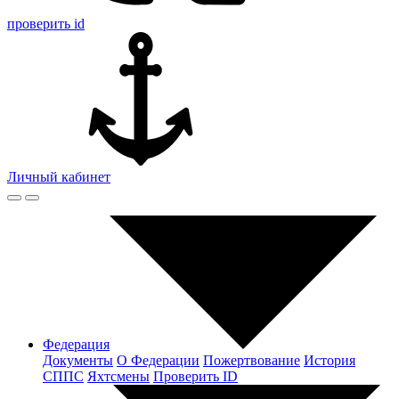
проверить id
Личный кабинет
Федерация
Документы
О Федерации
Пожертвование
История
СППС
Яхтсмены
Проверить ID