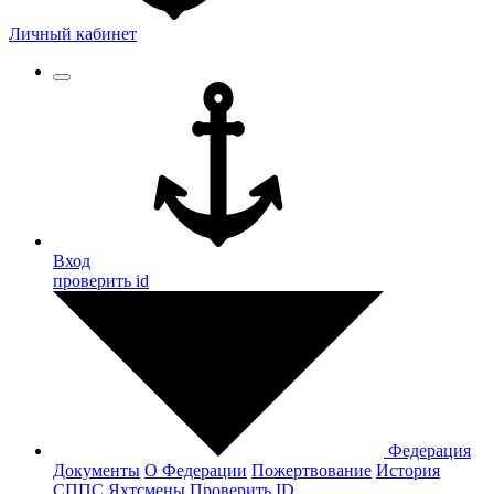
Личный кабинет
Вход
проверить id
Федерация
Документы
О Федерации
Пожертвование
История
СППС
Яхтсмены
Проверить ID