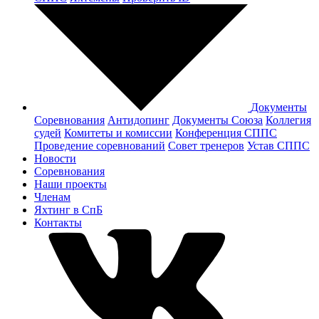
Документы
Соревнования
Антидопинг
Документы Cоюза
Коллегия
судей
Комитеты и комиссии
Конференция СППС
Проведение соревнований
Совет тренеров
Устав СППС
Новости
Соревнования
Наши проекты
Членам
Яхтинг в СпБ
Контакты