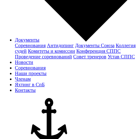
Документы
Соревнования
Антидопинг
Документы Cоюза
Коллегия
судей
Комитеты и комиссии
Конференция СППС
Проведение соревнований
Совет тренеров
Устав СППС
Новости
Соревнования
Наши проекты
Членам
Яхтинг в СпБ
Контакты