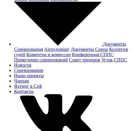
Документы
Соревнования
Антидопинг
Документы Cоюза
Коллегия
судей
Комитеты и комиссии
Конференция СППС
Проведение соревнований
Совет тренеров
Устав СППС
Новости
Соревнования
Наши проекты
Членам
Яхтинг в СпБ
Контакты