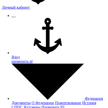
Личный кабинет
Вход
проверить id
Федерация
Документы
О Федерации
Пожертвование
История
СППС
Яхтсмены
Проверить ID