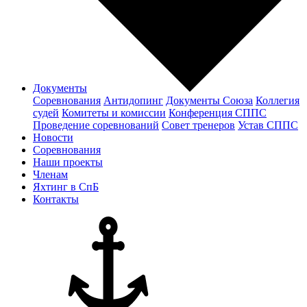
Документы
Соревнования
Антидопинг
Документы Cоюза
Коллегия
судей
Комитеты и комиссии
Конференция СППС
Проведение соревнований
Совет тренеров
Устав СППС
Новости
Соревнования
Наши проекты
Членам
Яхтинг в СпБ
Контакты