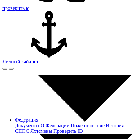
проверить id
Личный кабинет
Федерация
Документы
О Федерации
Пожертвование
История
СППС
Яхтсмены
Проверить ID