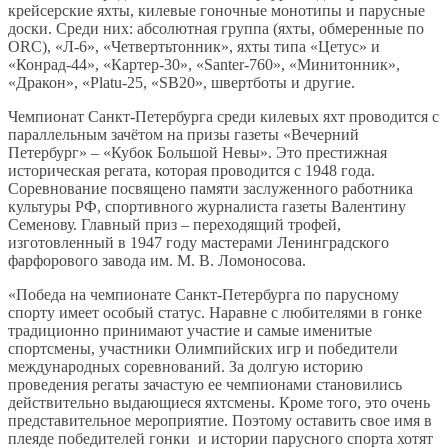
крейсерские яхты, килевые гоночные монотипы и парусные
доски. Среди них: абсолютная группа (яхты, обмеренные по
ORC), «Л-6», «Четвертьтонник», яхты типа «Цетус» и
«Конрад-44», «Картер-30», «Santer-760», «Минитонник»,
«Дракон», «Platu-25, «SB20», швертботы и другие.
Чемпионат Санкт-Петербурга среди килевых яхт проводится с
параллельным зачётом на призы газеты «Вечерний
Петербург» – «Кубок Большой Невы». Это престижная
историческая регата, которая проводится с 1948 года.
Соревнование посвящено памяти заслуженного работника
культуры РФ, спортивного журналиста газеты Валентину
Семенову. Главный приз – переходящий трофей,
изготовленный в 1947 году мастерами Ленинградского
фарфорового завода им. М. В. Ломоносова.
«Победа на чемпионате Санкт-Петербурга по парусному
спорту имеет особый статус. Наравне с любителями в гонке
традиционно принимают участие и самые именитые
спортсмены, участники Олимпийских игр и победители
международных соревнований. За долгую историю
проведения регаты зачастую ее чемпионами становились
действительно выдающиеся яхтсмены. Кроме того, это очень
представительное мероприятие. Поэтому оставить свое имя в
плеяде победителей гонки и истории парусного спорта хотят