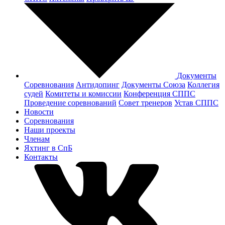
Документы
Соревнования
Антидопинг
Документы Cоюза
Коллегия
судей
Комитеты и комиссии
Конференция СППС
Проведение соревнований
Совет тренеров
Устав СППС
Новости
Соревнования
Наши проекты
Членам
Яхтинг в СпБ
Контакты