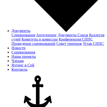
Документы
Соревнования
Антидопинг
Документы Cоюза
Коллегия
судей
Комитеты и комиссии
Конференция СППС
Проведение соревнований
Совет тренеров
Устав СППС
Новости
Соревнования
Наши проекты
Членам
Яхтинг в СпБ
Контакты