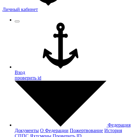
Личный кабинет
Вход
проверить id
Федерация
Документы
О Федерации
Пожертвование
История
СППС
Яхтсмены
Проверить ID