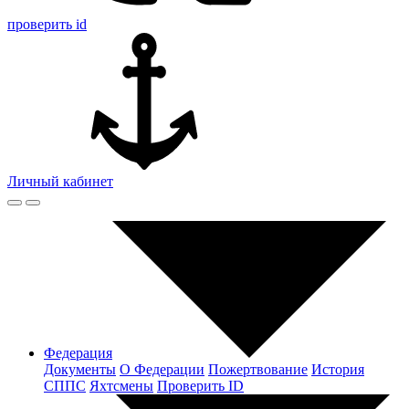
проверить id
Личный кабинет
Федерация
Документы
О Федерации
Пожертвование
История
СППС
Яхтсмены
Проверить ID