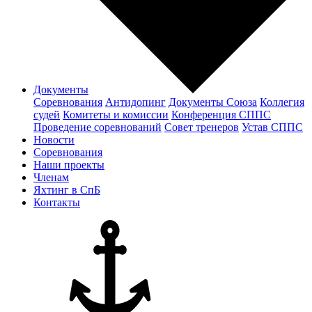
Документы
Соревнования
Антидопинг
Документы Cоюза
Коллегия
судей
Комитеты и комиссии
Конференция СППС
Проведение соревнований
Совет тренеров
Устав СППС
Новости
Соревнования
Наши проекты
Членам
Яхтинг в СпБ
Контакты