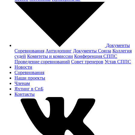
Документы
Соревнования
Антидопинг
Документы Cоюза
Коллегия
судей
Комитеты и комиссии
Конференция СППС
Проведение соревнований
Совет тренеров
Устав СППС
Новости
Соревнования
Наши проекты
Членам
Яхтинг в СпБ
Контакты