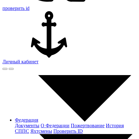
проверить id
Личный кабинет
Федерация
Документы
О Федерации
Пожертвование
История
СППС
Яхтсмены
Проверить ID