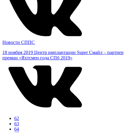
Новости СППС
18 ноября 2019
Центр имплантации Super Смайл – партнер
премии «Яхтсмен года СПб 2019»
62
63
64