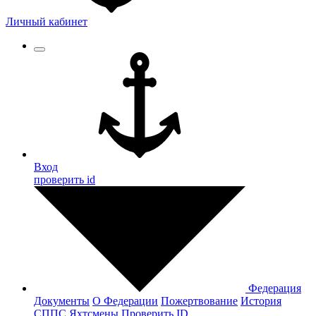
Личный кабинет
Вход
проверить id
Федерация
Документы
О Федерации
Пожертвование
История
СППС
Яхтсмены
Проверить ID